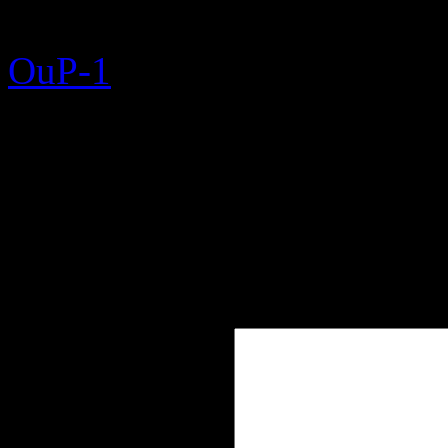
OuP-1
Setze ein Lesezeichen auf 
Schreibe einen Komment
Deine E-Mail-Adresse wird n
Erforderliche Felder sind m
Kommentar
*