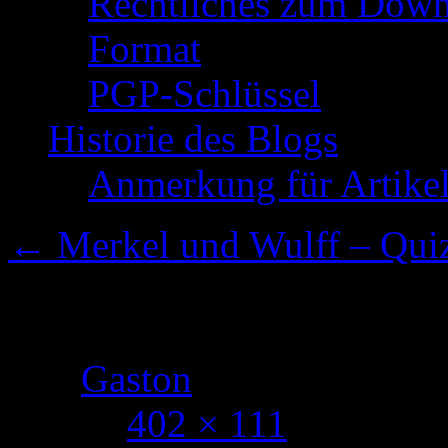
Rechtliches zum Down
Format
PGP-Schlüssel
Historie des Blogs
Anmerkung für Artike
←
Merkel und Wulff – Quiz-
OuP-2
Von
Gaston
|
Publiziert
15.
beträgt
402 × 111
Pixel