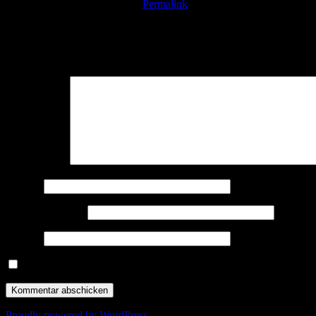
Setze ein Lesezeichen auf den
Permalink
.
Schreibe einen Kommentar
Deine E-Mail-Adresse wird nicht veröffentlicht.
Erforderliche Felder 
Kommentar
*
Name
*
E-Mail-Adresse
*
Website
Name, E-Mail-Adresse und Website in diesem Browser für meine
Proudly powered by WordPress.