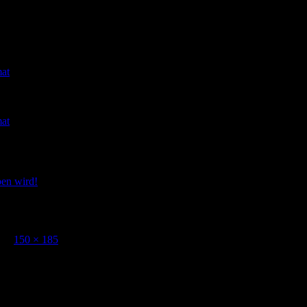
at
at
en wird!
ägt
150 × 185
Pixel