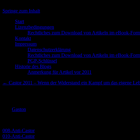
Springe zum Inhalt
Start
Lizenzbedingungen
Rechtliches zum Download von Artikeln im eBook-Form
Kontakt
Impressum
Datenschutzerklärung
Rechtliches zum Download von Artikeln im eBook-Form
PGP-Schlüssel
Historie des Blogs
Anmerkung für Artikel vor 2011
←
Castor 2011 – Wenn der Widerstand ein Kampf um das eigene Leb
009-Anti-Castor
Von
Gaston
|
Publiziert
26. November 2011
|
Die gesamte Größe betr
008-Anti-Castor
010-Anti-Castor