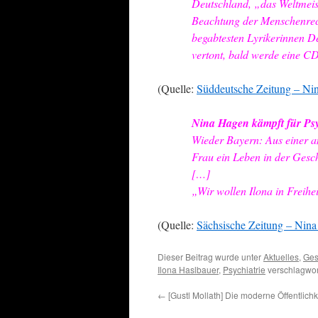
Deutschland, „das Weltmeis
Beachtung der Menschenrech
begabtesten Lyrikerinnen D
vertont, bald werde eine CD
(Quelle:
Süddeutsche Zeitung – Nin
Nina Hagen kämpft für Psyc
Wieder Bayern: Aus einer an
Frau ein Leben in der Gesch
[…]
„Wir wollen Ilona in Freihe
(Quelle:
Sächsische Zeitung – Nina 
Dieser Beitrag wurde unter
Aktuelles
,
Ges
Ilona Haslbauer
,
Psychiatrie
verschlagwor
←
[Gustl Mollath] Die moderne Öffentlichk