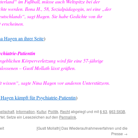
terland“ im Fußball, müsse auch Weltspitze bei der
te werden. Ilona H., 58, Sozialpädagogin, sei eine „der
eutschlands“, sagt Hagen. Sie habe Gedichte von ihr
 erscheinen.
a Hagen an ihrer Seite
)
hiatrie-Patientin
geblichen Körperverletzung wird für eine 57-jährige
lossenen – Gustl Mollath lässt grüßen.
it wissen“, sagte Nina Hagen vor anderen Unterstützern.
Hagen kämpft für Psychiatrie-Patientin
)
ellschaft
,
Information
,
Kultur
,
Politik
,
Recht
abgelegt und mit
§ 63
,
§63 StGB
,
tet. Setze ein Lesezeichen auf den
Permalink
.
eit
[Gustl Mollath] Das Wiederaufnahmeverfahren und die
Presse
→