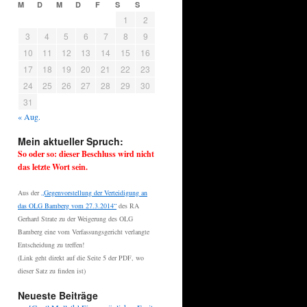
M
D
M
D
F
S
S
1
2
3
4
5
6
7
8
9
10
11
12
13
14
15
16
17
18
19
20
21
22
23
24
25
26
27
28
29
30
31
« Aug.
Mein aktueller Spruch:
So oder so: dieser Beschluss wird nicht
das letzte Wort sein.
Aus der
„Gegenvorstellung der Verteidigung an
das OLG Bamberg vom 27.3.2014“
des RA
Gerhard Strate zu der Weigerung des OLG
Bamberg eine vom Verfassungsgericht verlangte
Entscheidung zu treffen!
(Link geht direkt auf die Seite 5 der PDF, wo
dieser Satz zu finden ist)
Neueste Beiträge