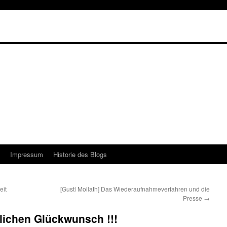
Impressum
Historie des Blogs
eit
[Gustl Mollath] Das Wiederaufnahmeverfahren und die
Presse
→
zlichen Glückwunsch !!!