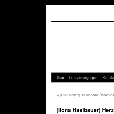
Start
Lizenzbedingungen
Kontakt
←
[Gustl Mollath] Die moderne Öffentlichk
[Ilona Haslbauer] Her