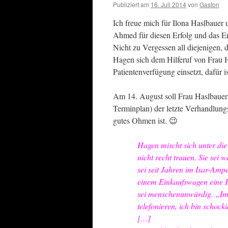
Publiziert am
16. Juli 2014
von
Gaston
Ich freue mich für Ilona Haslbaue
Ahmed für diesen Erfolg und das 
Nicht zu Vergessen all diejenigen,
Hagen sich dem Hilferuf von Frau H
Patientenverfügung einsetzt, dafür i
Am 14. August soll Frau Haslbauer
Terminplan) der letzte Verhandlung
gutes Ohmen ist. 😉
Hagen mischt sich unter di
nicht recht trauen. Sie sei w
sei seit Jahren im Isar-Amp
einem Einkaufswagen eine F
sei menschenunwürdig. „Im
telefonieren, ich bin schock
[…]