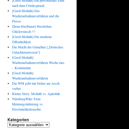
[Gustl Mollath] Ein persönliches Fazit
nach dem Urteilsspruch
[Gustl Mollath] Das
Wiederaufnahmeverfahren und die
Presse
[Ilona Haslbauer] Herzlichen
Glückwunsch !!!
[Gustl Mollath] Die moderne
Öffentlichkeit
Die Macht der Gutachter [„Deutsches
Gutachterunwesen“]
[Gustl Mollath]
Wiederaufnahmeverfahren Woche eins
– Kommentar
[Gustl Mollath]
Wiederaufnahmeverfahren
Die WM geht mir bisher am Arsch
vorbei
Kleine Story: Mollath vs. Ajatollah
NürnbergWiki: Freie
Meinungsäußerung vs.
Persönlichkeitsrechte
Kategorien