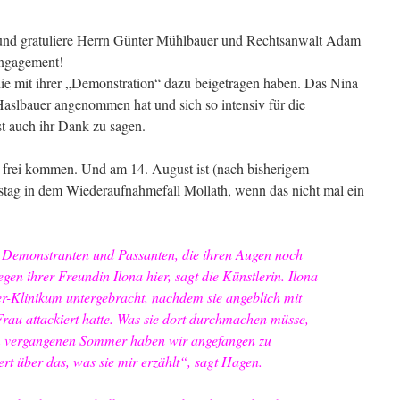
r und gratuliere Herrn Günter Mühlbauer und Rechtsanwalt Adam
Engagement!
 die mit ihrer „Demonstration“ dazu beigetragen haben. Das Nina
aslbauer angenommen hat und sich so intensiv für die
st auch ihr Dank zu sagen.
 frei kommen. Und am 14. August ist (nach bisherigem
stag in dem Wiederaufnahmefall Mollath, wenn das nicht mal ein
e Demonstranten und Passanten, die ihren Augen noch
egen ihrer Freundin Ilona hier, sagt die Künstlerin. Ilona
er-Klinikum untergebracht, nachdem sie angeblich mit
rau attackiert hatte. Was sie dort durchmachen müsse,
 vergangenen Sommer haben wir angefangen zu
iert über das, was sie mir erzählt“, sagt Hagen.