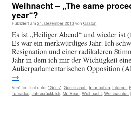
Weihnacht – „The same proce
year“?
Publiziert am
24. Dezember 2013
von
Gaston
Es ist „Heiliger Abend“ und wieder ist (f
Es war ein merkwürdiges Jahr. Ich sch
Resignation und einer radikaleren Stim
Jahr in dem ich mir der Wichtigkeit ein
Außerparlamentarischen Opposition (
→
Veröffentlicht unter
*Grins*
,
Gesellschaft
,
Information
,
Internet
,
K
Tornados
,
Jahresrückblick
,
Mr. Bean
,
Weihnacht
,
Weihnachten
|