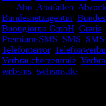
mit
Abo
,
Abofallen
,
Abzoc
Bundesnetzagentur
,
Bundes
Buongiorno GmbH
,
Gratis
Premium-SMS
,
SMS
,
SMS
Telefonterror
,
Telefonwerb
Verbraucherzentrale
,
Verbra
websms
,
websms.de
|
Komme
Schutz vor Werbung auf We
Suchen