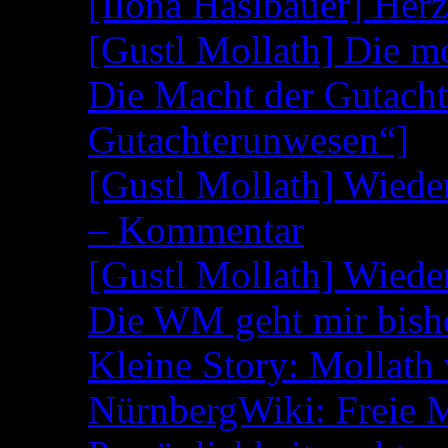
[Ilona Haslbauer] Her
[Gustl Mollath] Die m
Die Macht der Gutacht
Gutachterunwesen“]
[Gustl Mollath] Wied
– Kommentar
[Gustl Mollath] Wied
Die WM geht mir bish
Kleine Story: Mollath 
NürnbergWiki: Freie 