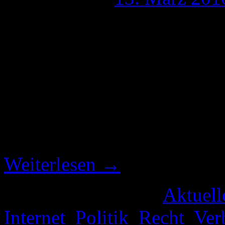
Passend zu der an Jugendlic
dann per „Premium-SMS“ ab
Bundesverband der Verbrauc
Pressemitteilung heraus ge
fordert mehr Schutz der Ki
versteckte Werbung ist den
Weiterlesen
→
Veröffentlicht unter
Aktuell
Internet
,
Politik
,
Recht
,
Ver