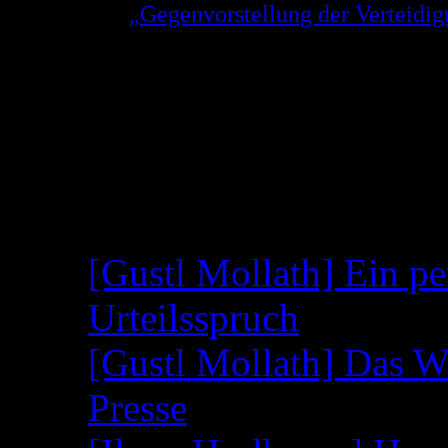
Aus der
„Gegenvorstellung der Verteid
Gerhard Strate zu der Weigerung des OL
Entscheidung zu treffen!
(Link geht direkt auf die Seite 5 der PDF,
Neueste Beiträge
[Gustl Mollath] Ein pe
Urteilsspruch
[Gustl Mollath] Das W
Presse