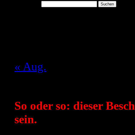
Suchen nach:
August 2026
M
D
M
D
F
S
S
1
2
3
4
5
6
7
8
9
10
11
12
13
14
15
16
17
18
19
20
21
22
23
24
25
26
27
28
29
30
31
« Aug.
Mein aktueller Spruch:
So oder so: dieser Besch
sein.