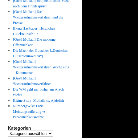
[Gustl Mollath] Ein persönliches Fazit
nach dem Urteilsspruch
[Gustl Mollath] Das
Wiederaufnahmeverfahren und die
Presse
[Ilona Haslbauer] Herzlichen
Glückwunsch !!!
[Gustl Mollath] Die moderne
Öffentlichkeit
Die Macht der Gutachter [„Deutsches
Gutachterunwesen“]
[Gustl Mollath]
Wiederaufnahmeverfahren Woche eins
– Kommentar
[Gustl Mollath]
Wiederaufnahmeverfahren
Die WM geht mir bisher am Arsch
vorbei
Kleine Story: Mollath vs. Ajatollah
NürnbergWiki: Freie
Meinungsäußerung vs.
Persönlichkeitsrechte
Kategorien