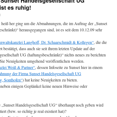
 Sunset Handelsgesellschaft UG
st es ruhig!
n
heiß her ging um die Abmahnungen, die im Auftrag der „Sunset
schränkt)“ herausgegangen sind, ist es seit dem 10.12.09 sehr
nwaltskanzlei Langhoff, Dr. Schaarschmidt & Kollegen“
, die die
bt bestätigt, dass auch sie seit ihrem letzten Update auf der
gesellschaft UG (haftungsbeschränkt)“ nichts neues zu berichten
 Sie Neuigkeiten umgehend veröffentlichen werden.
zlei Weiß & Partner“
, dessen Infoseite zu Sunset hier in einem
nung der Firma Sunset Handelsgesellschaft UG
ig, Sonthofen“
) hat keine Neuigkeiten zu bieten.
 neben einigen Geplänkel keine neuen Hinweise oder
ie „Sunset Handelsgesellschaft UG“ überhaupt noch geben wird
ert (bzw. so richtig je real existiert hat)?