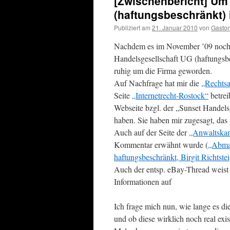
[Zwischenbericht] Um
(haftungsbeschränkt) i
Publiziert am
21. Januar 2010
von
Gasto
Nachdem es im November ’09 noch 
Handelsgesellschaft UG (haftungsbe
ruhig um die Firma geworden.
Auf Nachfrage hat mir die
„Rechtsa
Seite
„Internetrecht-Rostock“
betrei
Webseite bzgl. der „Sunset Handels
haben. Sie haben mir zugesagt, das
Auch auf der Seite der
„Anwaltskan
Kommentar erwähnt wurde (
„Abmah
haftungsbeschränkt, Birgit Richtste
Auch der entsp. eBay-Thread weist
Informationen auf
Ich frage mich nun, wie lange es d
und ob diese wirklich noch real existi