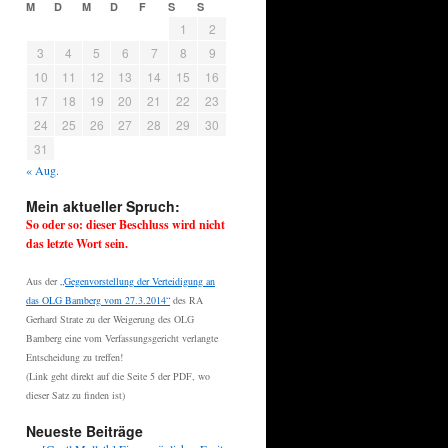
M
D
M
D
F
S
S
1
2
3
4
5
6
7
8
9
10
11
12
13
14
15
16
17
18
19
20
21
22
23
24
25
26
27
28
29
30
31
« Aug.
Mein aktueller Spruch:
So oder so: dieser Beschluss wird nicht
das letzte Wort sein.
Aus der
„Gegenvorstellung der Verteidigung an
das OLG Bamberg vom 27.3.2014“
des RA
Gerhard Strate zu der Weigerung des OLG
Bamberg eine vom Verfassungsgericht verlangte
Entscheidung zu treffen!
(Link geht direkt auf die Seite 5 der PDF, wo
dieser Satz zu finden ist)
Neueste Beiträge