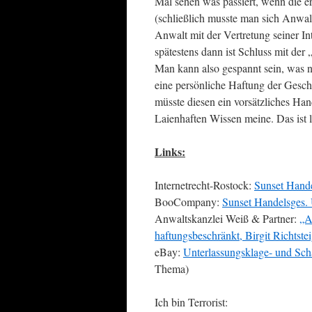
Mal sehen was passiert, wenn die 
(schließlich musste man sich Anwal
Anwalt mit der Vertretung seiner Int
spätestens dann ist Schluss mit der
Man kann also gespannt sein, was n
eine persönliche Haftung der Gesch
müsste diesen ein vorsätzliches Ha
Laienhaften Wissen meine. Das ist le
Links:
Internetrecht-Rostock:
Sunset Hande
BooCompany:
Sunset Handelsges.
Anwaltskanzlei Weiß & Partner:
„A
haftungsbeschränkt, Birgit Richtste
eBay:
Unterlassungsklage- und Sch
Thema)
Ich bin Terrorist: