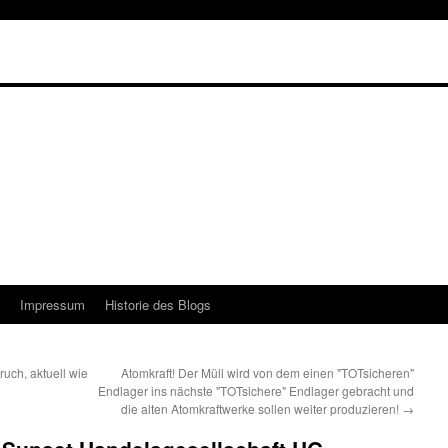
Impressum
Historie des Blogs
ruch, aktuell wie
Atomkraft! Der Müll wird von dem einen "TOTsicheren"
Endlager ins nächste "TOTsichere" Endlager gebracht und
die alten Atomkraftwerke sollen weiter produzieren!
→