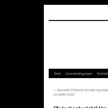
Start
Lizenzbedingungen
Kontakt
←
Atomkraft TOTsicher! Ein alter Spontisp
nur selten zuvor.