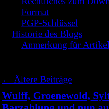
Rechtliches zum Down
Format
PGP-Schlüssel
Historie des Blogs
Anmerkung für Artike
Schlagwort-Archive:
←
Ältere Beiträge
Wulff, Groenewold, Syl
Barzahlung und nun au