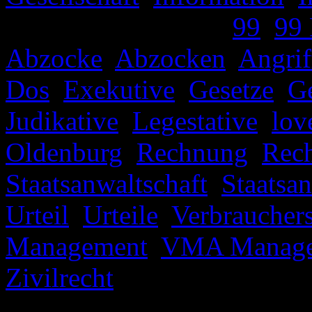
Verschlagwortet mit
99
,
99
Abzocke
,
Abzocken
,
Angrif
Dos
,
Exekutive
,
Gesetze
,
Ge
Judikative
,
Legestative
,
lov
Oldenburg
,
Rechnung
,
Rec
Staatsanwaltschaft
,
Staatsa
Urteil
,
Urteile
,
Verbraucher
Management
,
VMA Manag
Zivilrecht
|
Kommentare dea
BooCompany wieder nicht err