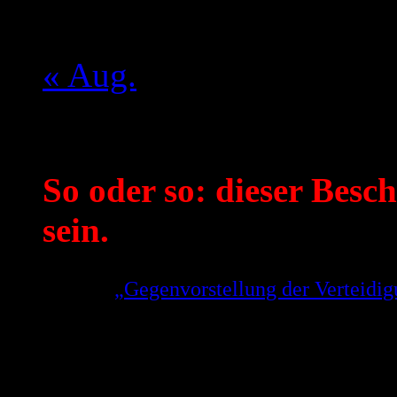
17
18
19
20
21
22
23
24
25
26
27
28
29
30
31
« Aug.
Mein aktueller Spruch:
So oder so: dieser Besch
sein.
Aus der
„Gegenvorstellung der Verteid
Gerhard Strate zu der Weigerung des OL
Entscheidung zu treffen!