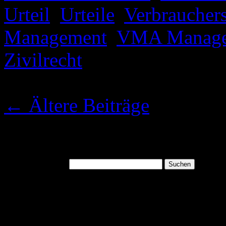
Urteil
,
Urteile
,
Verbraucher
Management
,
VMA Manag
Zivilrecht
|
Kommentare dea
BooCompany wieder erreic
←
Ältere Beiträge
Suchen
Suchen nach:
August 2026
M
D
M
D
F
S
S
1
2
3
4
5
6
7
8
9
10
11
12
13
14
15
16