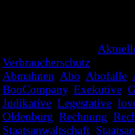
Forumsverantwortlichen sage
das man ohne Probleme, ja 
war sogar ungewöhnlich sc
Veröffentlicht unter
Aktuell
Verbraucherschutz
|
Verschl
Abmahnen
,
Abo
,
Abofalle
,
BooCompany
,
Exekutive
,
G
Judikative
,
Legestative
,
lov
Oldenburg
,
Rechnung
,
Rec
Staatsanwaltschaft
,
Staatsa