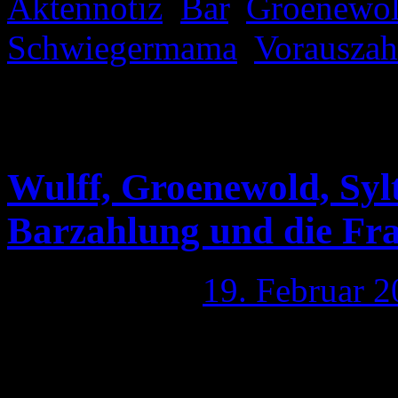
Aktennotiz
,
Bar
,
Groenewo
Schwiegermama
,
Vorauszah
deaktiviert
für Wulff, Groen
Barzahlung und nun auch 
Wulff, Groenewold, Syl
Barzahlung und die Fr
Publiziert am
19. Februar 
Eigentlich wollte ich die A
weglegen. Aber da stolper 