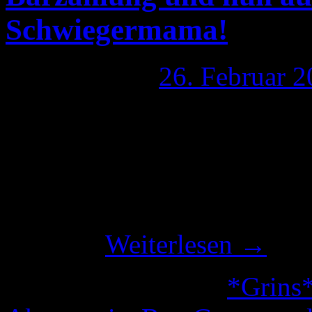
Schwiegermama!
Publiziert am
26. Februar 
Nun habe ich eine kaputte 
meinen Tee vor lachen auf di
aber auch zu peinlich was 
sich gibt. Manches sollte 
keine …
Weiterlesen
→
Veröffentlicht unter
*Grins