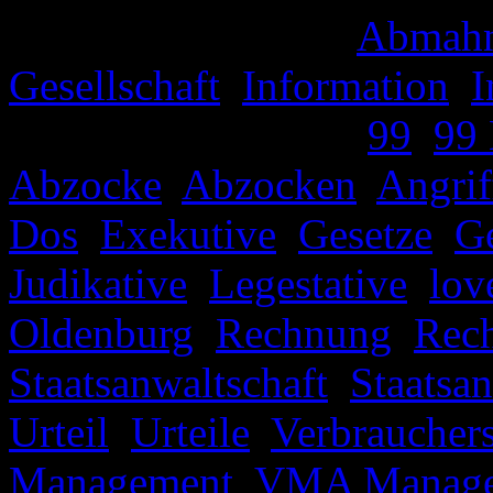
Veröffentlicht unter
Abmah
Gesellschaft
,
Information
,
I
Verschlagwortet mit
99
,
99
Abzocke
,
Abzocken
,
Angrif
Dos
,
Exekutive
,
Gesetze
,
Ge
Judikative
,
Legestative
,
lov
Oldenburg
,
Rechnung
,
Rec
Staatsanwaltschaft
,
Staatsa
Urteil
,
Urteile
,
Verbraucher
Management
,
VMA Manag