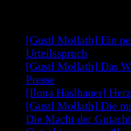
(Link geht direkt auf die Seite 5 der PDF,
Neueste Beiträge
[Gustl Mollath] Ein pe
Urteilsspruch
[Gustl Mollath] Das W
Presse
[Ilona Haslbauer] Her
[Gustl Mollath] Die m
Die Macht der Gutacht