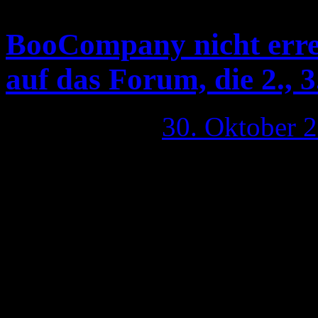
BooCompany nicht errei
auf das Forum, die 2., 3
Publiziert am
30. Oktober 
Erst Mitte der Woche war
knapp 1 1/2 Tage durch ein
gesetzt. Nach einer kurzen
Hammer und seit dem wir
beschossen. Was könnten 