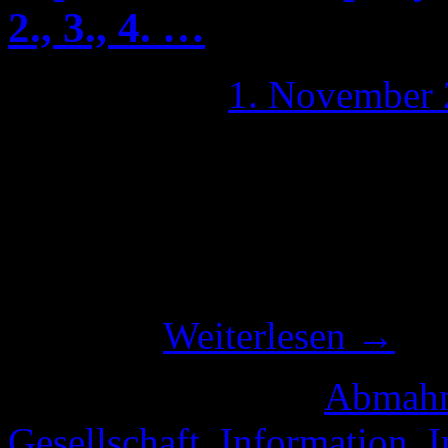
2., 3., 4. …
Publiziert am
1. November
Nun, nach gut 4 Tagen ist e
man in den Kommentaren be
ist BooCompany wieder erre
hat es bestätigt, ich komme
weiter …
Weiterlesen
→
Veröffentlicht unter
Abmah
Gesellschaft
,
Information
,
I