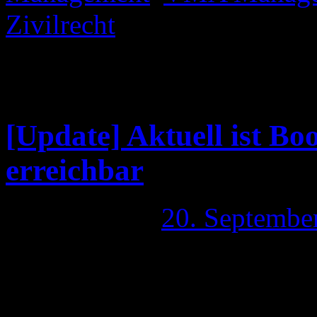
Zivilrecht
|
Kommentare dea
erreichbar – Wieder ein Angr
…
[Update] Aktuell ist 
erreichbar
Publiziert am
20. Septembe
Ob es eine Pause des Angriff
werden konnten oder alles v