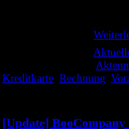
über ein sehr interessanten 
das Groenewold ja angeblich
Kurzurlaub vom …
Weiterl
Veröffentlicht unter
Aktuell
Verschlagwortet mit
Aktenn
Kreditkarte
,
Rechnung
,
Vor
deaktiviert
für Wulff, Groen
Barzahlung und die Frage 
[Update] BooCompany wi