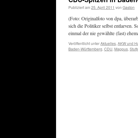
Publiziert am
25. April 2011
von
Gaston
(Foto: Originalfoto von dpa, überar
sich die Politiker selbst entlarven
einmal der nie gewählte (fast) eh
Veröffentlicht unter
Aktuelles
,
AKW und Ha
Baden-Württemberg
,
CDU
,
Mappus
,
Stutt