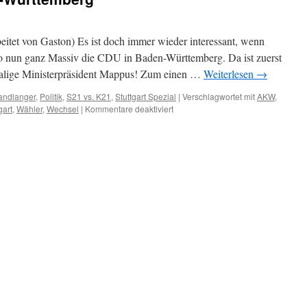
beitet von Gaston) Es ist doch immer wieder interessant, wenn
. So nun ganz Massiv die CDU in Baden-Württemberg. Da ist zuerst
emalige Ministerpräsident Mappus! Zum einen …
Weiterlesen
→
ndlanger
,
Politik
,
S21 vs. K21
,
Stuttgart Spezial
|
Verschlagwortet mit
AKW
,
gart
,
Wähler
,
Wechsel
|
Kommentare deaktiviert