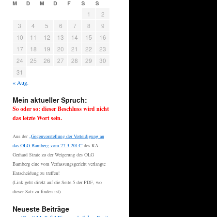
M
D
M
D
F
S
S
1
2
3
4
5
6
7
8
9
10
11
12
13
14
15
16
17
18
19
20
21
22
23
24
25
26
27
28
29
30
31
« Aug.
Mein aktueller Spruch:
So oder so: dieser Beschluss wird nicht
das letzte Wort sein.
Aus der
„Gegenvorstellung der Verteidigung an
das OLG Bamberg vom 27.3.2014“
des RA
Gerhard Strate zu der Weigerung des OLG
Bamberg eine vom Verfassungsgericht verlangte
Entscheidung zu treffen!
(Link geht direkt auf die Seite 5 der PDF, wo
dieser Satz zu finden ist)
Neueste Beiträge