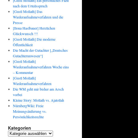
[Gustl Mollath] Ein persönliches Fazit
nach dem Urteilsspruch
[Gustl Mollath] Das
Wiederaufnahmeverfahren und die
Presse
[Ilona Haslbauer] Herzlichen
Glückwunsch !!!
[Gustl Mollath] Die moderne
Öffentlichkeit
Die Macht der Gutachter [„Deutsches
Gutachterunwesen“]
[Gustl Mollath]
Wiederaufnahmeverfahren Woche eins
– Kommentar
[Gustl Mollath]
Wiederaufnahmeverfahren
Die WM geht mir bisher am Arsch
vorbei
Kleine Story: Mollath vs. Ajatollah
NürnbergWiki: Freie
Meinungsäußerung vs.
Persönlichkeitsrechte
Kategorien