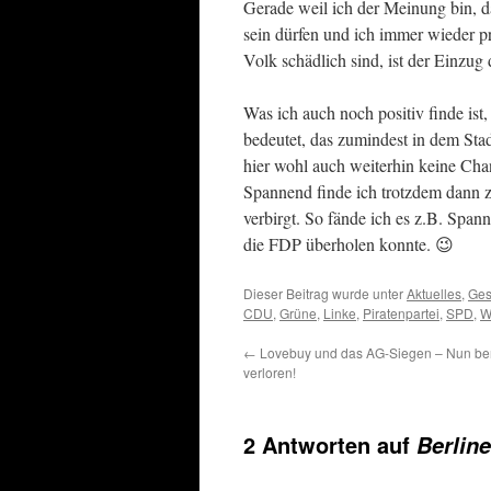
Gerade weil ich der Meinung bin, das
sein dürfen und ich immer wieder p
Volk schädlich sind, ist der Einzug
Was ich auch noch positiv finde ist
bedeutet, das zumindest in dem Sta
hier wohl auch weiterhin keine Ch
Spannend finde ich trotzdem dann z
verbirgt. So fände ich es z.B. Span
die FDP überholen konnte. 😉
Dieser Beitrag wurde unter
Aktuelles
,
Ges
CDU
,
Grüne
,
Linke
,
Piratenpartei
,
SPD
,
W
←
Lovebuy und das AG-Siegen – Nun ber
verloren!
2 Antworten auf
Berlin