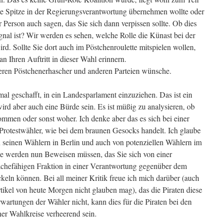
ie Spitze in der Regierungsverantwortung übernehmen wollte oder
r Person auch sagen, das Sie sich dann verpissen sollte. Ob dies
gnal ist? Wir werden es sehen, welche Rolle die Künast bei der
d. Sollte Sie dort auch im Pöstchenroulette mitspielen wollen,
an Ihren Auftritt in dieser Wahl erinnern.
deren Pöstchenerhascher und anderen Parteien wünsche.
mal geschafft, in ein Landesparlament einzuziehen. Das ist ein
wird aber auch eine Bürde sein. Es ist müßig zu analysieren, ob
mmen oder sonst woher. Ich denke aber das es sich bei einer
 Protestwähler, wie bei dem braunen Gesocks handelt. Ich glaube
on seinen Wählern in Berlin und auch von potenziellen Wählern im
e werden nun Beweisen müssen, das Sie sich von einer
achefähigen Fraktion in einer Verantwortung gegenüber dem
keln können. Bei all meiner Kritik freue ich mich darüber (auch
kel von heute Morgen nicht glauben mag), das die Piraten diese
rwartungen der Wähler nicht, kann dies für die Piraten bei den
ner Wahlkreise verheerend sein.