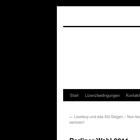
Start
Lizenzbedingungen
Kontakt
←
Lovebuy und das AG-Siegen – Nun ber
verloren!