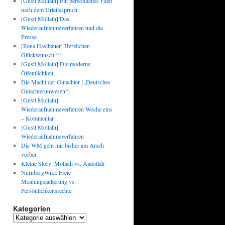
[Gustl Mollath] Ein persönliches Fazit
nach dem Urteilsspruch
[Gustl Mollath] Das
Wiederaufnahmeverfahren und die
Presse
[Ilona Haslbauer] Herzlichen
Glückwunsch !!!
[Gustl Mollath] Die moderne
Öffentlichkeit
Die Macht der Gutachter [„Deutsches
Gutachterunwesen“]
[Gustl Mollath]
Wiederaufnahmeverfahren Woche eins
– Kommentar
[Gustl Mollath]
Wiederaufnahmeverfahren
Die WM geht mir bisher am Arsch
vorbei
Kleine Story: Mollath vs. Ajatollah
NürnbergWiki: Freie
Meinungsäußerung vs.
Persönlichkeitsrechte
Kategorien