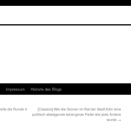
Impressum
Historie des Blogs
eits die Runde 4
[Classics] Wie die Grünen im Rat der Stadt Köln eine
politisch abwägende belanglose Partei wie jede Andere
wurde
→