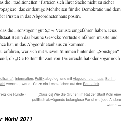
 die „traditionellen“ Parteien sich Ihrer Sache nicht zu sicher
ropagiere, das eindeutige Mehrheiten für die Demokratie und dem
 der Piraten in das Abgeordnetenhaus positiv.
, das die „Sonstigen“ gut 6,5% Verluste eingefahren haben. Dies
dtstaat Berlin das braune Gesocks Verluste einfahren musste und
ance hat, in das Abgeordnetenhaus zu kommen.
u erfahren, wer sich mit wieviel Stimmen hinter den „Sonstigen“
nend, ob „Die Partei“ Ihr Ziel von 1% erreicht hat oder sogar noch
ellschaft
,
Information
,
Politik
abgelegt und mit
Abgeordnetenhaus
,
Berlin
,
ahl
verschlagwortet. Setze ein Lesezeichen auf den
Permalink
.
eits die Runde 4
[Classics] Wie die Grünen im Rat der Stadt Köln eine
politisch abwägende belanglose Partei wie jede Andere
wurde
→
er Wahl 2011