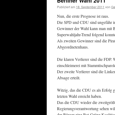
Berliner Wahl 2011
Publiziert am
18. September 2011
von
Ga
Nun, die erste Prognose ist raus.
Die SPD und CDU sind ungefähr in 
Gewinner der Wahl kann man mit Bl
Superwahljahr-Trend folgend konnt
Als zweiten Gewinner sind die Pir
Abgeordnetenhaus.
Die klaren Verlierer sind die FDP.
einschleimerei mit Stammtischparole
Der zweite Verlierer sind die Link
Absage erteilt.
Witzig, das die CDU es als Erfolg g
letzten Wahl erreicht haben.
Das die CDU wieder die zweitgrößte
Regierungsverantwortung sehen wil
der Bürger eine Rot-Grüne Koalitio