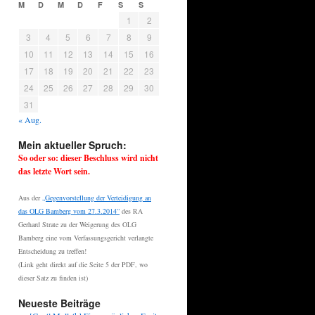
M
D
M
D
F
S
S
1
2
3
4
5
6
7
8
9
10
11
12
13
14
15
16
17
18
19
20
21
22
23
24
25
26
27
28
29
30
31
« Aug.
Mein aktueller Spruch:
So oder so: dieser Beschluss wird nicht
das letzte Wort sein.
Aus der
„Gegenvorstellung der Verteidigung an
das OLG Bamberg vom 27.3.2014“
des RA
Gerhard Strate zu der Weigerung des OLG
Bamberg eine vom Verfassungsgericht verlangte
Entscheidung zu treffen!
(Link geht direkt auf die Seite 5 der PDF, wo
dieser Satz zu finden ist)
Neueste Beiträge