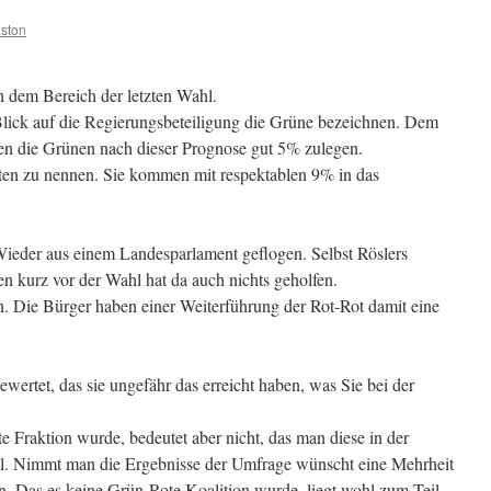
ston
dem Bereich der letzten Wahl.
ick auf die Regierungsbeteiligung die Grüne bezeichnen. Dem
en die Grünen nach dieser Prognose gut 5% zulegen.
aten zu nennen. Sie kommen mit respektablen 9% in das
 Wieder aus einem Landesparlament geflogen. Selbst Röslers
n kurz vor der Wahl hat da auch nichts geholfen.
en. Die Bürger haben einer Weiterführung der Rot-Rot damit eine
ewertet, das sie ungefähr das erreicht haben, was Sie bei der
 Fraktion wurde, bedeutet aber nicht, das man diese in der
l. Nimmt man die Ergebnisse der Umfrage wünscht eine Mehrheit
n. Das es keine Grün-Rote Koalition wurde, liegt wohl zum Teil