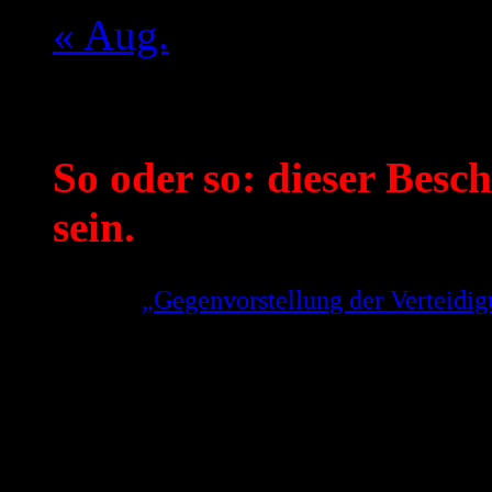
« Aug.
Mein aktueller Spruch:
So oder so: dieser Besch
sein.
Aus der
„Gegenvorstellung der Verteid
Gerhard Strate zu der Weigerung des OL
Entscheidung zu treffen!
(Link geht direkt auf die Seite 5 der PDF,