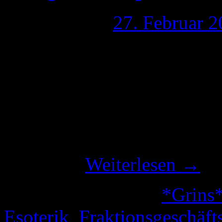
Publiziert am
27. Februar 
Es ist unfassbar. Die Pirat
Händeringend einen Haupta
unfassbare, bereits ausgew
abgesagt. Wie kann man nur
einige Bewerber abgesagt ha
hätten, …
Weiterlesen
→
Veröffentlicht unter
*Grins
Esoterik
,
Fraktionsgeschäft