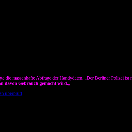
t allen Mitteln versucht haben, die Brandstifter zu erwischen.
reichen gespeichert werden. So sind 4,2 Millionen Datensätze zusamm
roffenen über die Erfassung verständigt und vor allem die Daten lösch
agen, warum?
te der Bürger missachtet werden. Ob diese Maßnahmen überhaupt sinnig s
z, der genehmigende Richter) sich fragen müssen.
 zum Bau einer Atombombe beenden sollte, nachdem klar war, das Nazideu
n.
ie Bemerkung der kommissarischen Polizeipräsidenten Margarete Kopper
te die massenhafte Abfrage der Handydaten. „Der Berliner Polizei ist 
enn davon Gebrauch gemacht wird.
„
en überprüft
)
h nur Normal, wenn diese um sich herum schießen? Diese Aussage ist g
ürde eine Mausefalle konstruieren.“