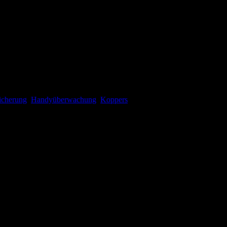
icherung
,
Handyüberwachung
,
Koppers
verschlagwortet. Setze ein