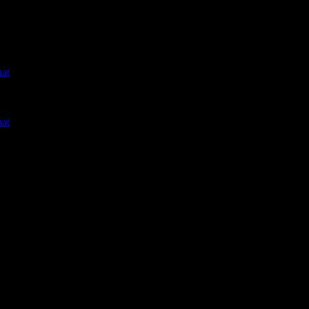
at
at
fonverbindungen und nicht ein k
4 Jahren) angezündet worden.
ck.