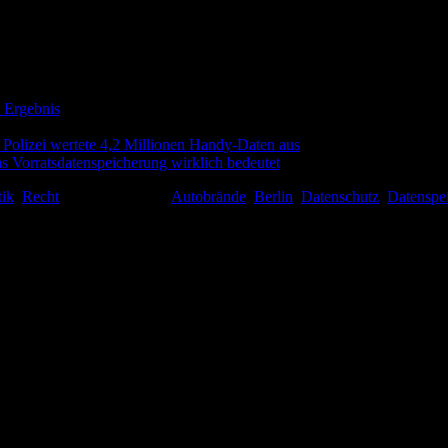
e Ergebnis
er Polizei wertete 4,2 Millionen Handy-Daten aus
as Vorratsdatenspeicherung wirklich bedeutet
tik
,
Recht
abgelegt und mit
Autobrände
,
Berlin
,
Datenschutz
,
Datenspe
erbindungen und nicht ein konkreter Hinweis