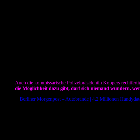
Aus diesem Hintergrund heraus ist es verständlich, dass die Polizei mi
Ein Mittel sahen sie darin, das Sie die Handyaktivitäten in den Be
gemacht. Nun sollte man denken, das man daraufhin zumindest die bet
1,7 Millionen Datensätze gespeichert. Man muss sich da natürlich fr
Es ist schon erstaunlich wie hier mal wieder die Persönlichkeitsrech
Staatsanwaltschaft), wenigstens die genehmigende Behörde (die Justi
Albert Einstein soll mal sinngemäß gesagt haben:
„Wer ein Spielzeug baut, der will es auch mal ausprobieren“
Dies soll er mal gesagt haben, als er wollte, das man die Forschung
Atombombe war. Er sollte mit Hiroshima und Nagasaki recht behalte
Diese angebliche Äußerung Einsteins kam mir in den Sinn, als ich d
Auch die kommissarische Polizeipräsidentin Koppers rechtfertig
die Möglichkeit dazu gibt, darf sich niemand wundern, w
(Quelle:
Berliner Morgenpost – Autobrände | 4,2 Millionen Handydat
Eine Logik, die wohl nur Täter und Politiker verstehen.
Weil Polizisten eine Waffe ausgehändigt bekommen haben, ist es doc
Albert Einstein soll auch mal dieses hier gesagt haben:
„Der Mensch erfand die Atombombe, doch keine Maus der Welt w