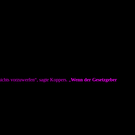
en gekommen. Durch diese Maßnahmen wurde aber kein Täter habhaft
t. Aber weit gefehlt. Nach Angaben in der Presse sind immer noch gut
ei hätte, wenn schon nicht die ermittelnden Behörden (Polizei,
tschland doch noch nicht kurz vor der Fertigstellung einer
s von Berlin gelesen habe:
nichts vorzuwerfen“, sagte Koppers. „
Wenn der Gesetzgeber
enau so Richtig, wie die von Frau Koppers.