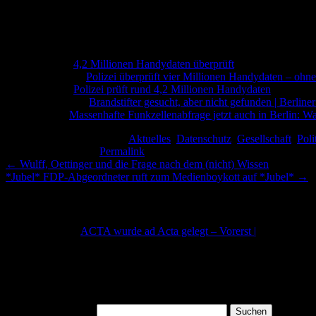
Mir scheint, wir sollten mal unsere „Fallen“ entfernen.
Links:
– Morgenpost:
4,2 Millionen Handydaten überprüft
– Spiegel Online:
Polizei überprüft vier Millionen Handydaten – ohn
– Welt Online:
Polizei prüft rund 4,2 Millionen Handydaten
– Computer Base:
Brandstifter gesucht, aber nicht gefunden | Berlin
– Netzpolitik:
Massenhafte Funkzellenabfrage jetzt auch in Berlin: W
Dieser Beitrag wurde unter
Aktuelles
,
Datenschutz
,
Gesellschaft
,
Poli
Lesezeichen auf den
Permalink
.
←
Wulff, Oettinger und die Frage nach dem (nicht) Wissen
*Jubel* FDP-Abgeordneter ruft zum Medienboykott auf *Jubel*
→
Eine Antwort auf
Autobrände, 4,2 Millionen Telefonv
Pingback:
ACTA wurde ad Acta gelegt – Vorerst |
Die Kommentarfunktion ist geschlossen.
Suchen
Suchen nach: