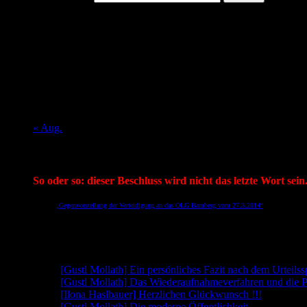
August 2026
M
D
M
D
F
S
S
1
2
3
4
5
6
7
8
9
10
11
12
13
14
15
16
17
18
19
20
21
22
23
24
25
26
27
28
29
30
31
« Aug.
Mein aktueller Spruch:
So oder so: dieser Beschluss wird nicht das letzte Wort sein
Aus der
„Gegenvorstellung der Verteidigung an das OLG Bamberg vom 27.3.2014“
des RA Gerhard 
(Link geht direkt auf die Seite 5 der PDF, wo dieser Satz zu finden ist)
Neueste Beiträge
[Gustl Mollath] Ein persönliches Fazit nach dem Urteils
[Gustl Mollath] Das Wiederaufnahmeverfahren und die P
[Ilona Haslbauer] Herzlichen Glückwunsch !!!
[Gustl Mollath] Die moderne Öffentlichkeit