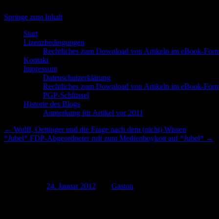
Springe zum Inhalt
Start
Lizenzbedingungen
Rechtliches zum Download von Artikeln im eBook-Form
Kontakt
Impressum
Datenschutzerklärung
Rechtliches zum Download von Artikeln im eBook-Form
PGP-Schlüssel
Historie des Blogs
Anmerkung für Artikel vor 2011
←
Wulff, Oettinger und die Frage nach dem (nicht) Wissen
*Jubel* FDP-Abgeordneter ruft zum Medienboykott auf *Jubel*
→
Autobrände, 4,2 Millionen Tele
Publiziert am
24. Januar 2012
von
Gaston
In Berlin sind über die Jahre etliche Autos (mehr als 1500 Autos in 
Die Presse und die Politik machte auch den Ermittlungsbehörden Dru