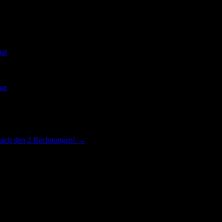
at
at
 nach den 2 Rechnungen!
→
lt das Land Baden-Württemberg s