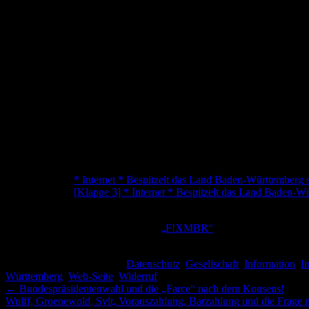
dieser Firmenverstrickung und auslagerung der Daten verhindern kann
Was folgt jetzt noch?
Ich warte jetzt erst mal auf eine Antwort durch das Innenministeriu
meiner Meinung nach ebenfalls als Verantwortliche Ihrer Seite mir d
Ein weiterer Ansprechpartner wird natürlich auch der Landesdatenschu
Ein Punkt, der mich noch besonders interessiert ist eben die angebli
meinem Rechner Cookies gesetzt werden muss. Da es aber meine ganz p
Mangel. Vor allem da man auch nicht darauf aufmerksam gemacht wird,
zugelassen ist. Damit öffnet man aber wieder ein neues Tor. Ich bin 
Link:
– Gehirnsturm:
* Internet * Bespitzelt das Land Baden-Württemberg s
– Gehirnsturm:
[Klappe 3] * Internet * Bespitzelt das Land Baden-Wü
Bildnachweis:
¹ Überarbeitung aus einem Bild bei
„F!XMBR“
unter folgender Lize
– Alle weiteren Bilder sind Screenshots, die ich selbst gemacht habe.
Dieser Beitrag wurde unter
Datenschutz
,
Gesellschaft
,
Information
,
In
Württemberg
,
Web-Seite
,
Widerruf
verschlagwortet. Setze ein Leseze
←
Bundespräsidentenwahl und die „Farce“ nach dem Konsens!
Wulff, Groenewold, Sylt, Vorauszahlung, Barzahlung und die Frage