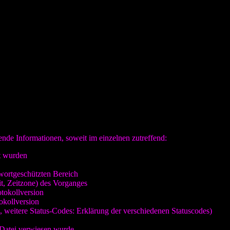
m liegt und dessen „Dienst“ von einer Firma in Baden-Württemberg dur
ain „webstatistik-bw.de“.
 z.B. landgericht-heilbronn.de und justizportal-bw.de) eingebunden ist
ind. Diese Frage ist besonders dadurch von Interesse, das somit eine 
iner Serverpartion der Domain gespeichert hat.
ststellen, das ich die Registrierung der Logfiles der Besucher meines
oder ohne IP wählen und eben, das keine Logfiles vom Server gespeichert
e man dies für diese Domain auch erfüllen kann. Leider bietet dieser 
nuell regelmäßig löschen, oder aber auch nicht. Sie beinhalten verschi
gende Informationen, soweit im einzelnen zutreffend:
t wurden
swortgeschützten Bereich
t, Zeitzone) des Vorganges
tokollversion
okollversion
 weitere Status-Codes: Erklärung der verschiedenen Statuscodes)
 Datei verwiesen wurde