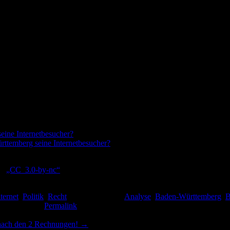
, bzw. auch, wie eine sichere Kontrolle gewährleistet werden kann?
m. Weiter werde ich wohl an das Justizministerium schreiben, af deren 
arlegen können, wie Sie einen Missbrauch und vor allem auch wie sie e
tzbeauftragte sein.
che Möglichkeit des „Widerrufs“ der Analyse. Ich frage mich, wie diese
ersönliche Entscheidung ist, was ich auf meinem Rechner zulassen wil
 das der Widerruf nur wirksam sein kann (so wie ich es bis jetzt seh
deswegen ja auch gespannt, wie man mir das ganze erläutern wird.
eine Internetbesucher?
(„Teil 1“ der Recherche um die „Analysen“)
rttemberg seine Internetbesucher?
nz
„CC_3.0-by-nc“
ternet
,
Politik
,
Recht
abgelegt und mit
Analyse
,
Baden-Württemberg
,
B
ichen auf den
Permalink
.
 nach den 2 Rechnungen!
→