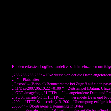
nachschauen:
Volltreffer!
Die Seite, dessen Verantwortung lt. Impressum beim Innenministeriu
ist und nirgendwo auftaucht.
Diese Firma hat also vermutlich den vollen Serverzugriff für die Dom
Da diese ganz offensichtlich in den Seiten des Justizministeriums (so
dieser Seiten des Landes auch automatisch „Besucher“ dieser Domain s
neben den Analyse-Daten auch eben die Lodfiles des Besuchers auf se
Wenn man sich meine Datenschutzerklärung anschaut, dann wird man fe
Ich kann zwischen der vollen Erfassung, der Erfassung mit gekürzter 
einem Forum, bei dem ich mitarbeite mit dem Provider im Gespräch, wi
Diese sind an sich nicht problematisch. Man kann hingehen und sie Ma
Bei den erfassten Logfiles handelt es sich im einzelnen um fol
„255.255.255.255“ – IP-Adresse von der die Daten angeforder
„- -“ – Platzhalter
„Gaston“ – (Beispiel) Benutzername bei Zugriff auf einen pas
„[11/Dez/2007:06:10:22 +0100]“ – Zeitstempel (Datum, Uhrzei
„“GET /image/bg.gif HTTP/1.1″“ – angeforderte Datei und Pro
„“POST /image/bg.gif HTTP/1.1″“ – gesendete Datei und Prot
„200“ – HTTP-Statuscode (z.B. 200 = Übertragung erfolgreich,
„58654“ – Übertragene Datenmenge in Bytes
„“[www.domain.abc];“ – Webseite von der auf die betreffende