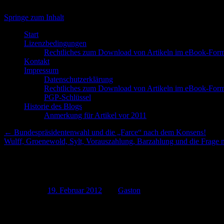
Springe zum Inhalt
Start
Lizenzbedingungen
Rechtliches zum Download von Artikeln im eBook-Form
Kontakt
Impressum
Datenschutzerklärung
Rechtliches zum Download von Artikeln im eBook-Form
PGP-Schlüssel
Historie des Blogs
Anmerkung für Artikel vor 2011
←
Bundespräsidentenwahl und die „Farce“ nach dem Konsens!
Wulff, Groenewold, Sylt, Vorauszahlung, Barzahlung und die Frage
[Update] * Internet * Bespitze
Publiziert am
19. Februar 2012
von
Gaston