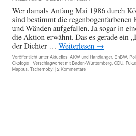
Wer damals Anfang Mai 1986 durch Köl
sind bestimmt die regenbogenfarbenen
und Wänden aufgefallen. Ja sogar in e
die Aktion erwähnt. Das es gerade ein 
der Dichter …
Weiterlesen
→
Veröffentlicht unter
Aktuelles
,
AKW und Handlanger
,
EnBW
,
Poli
Ökologie
|
Verschlagwortet mit
Baden-Württemberg
,
CDU
,
Fuku
Mappus
,
Tschernobyl
|
2 Kommentare