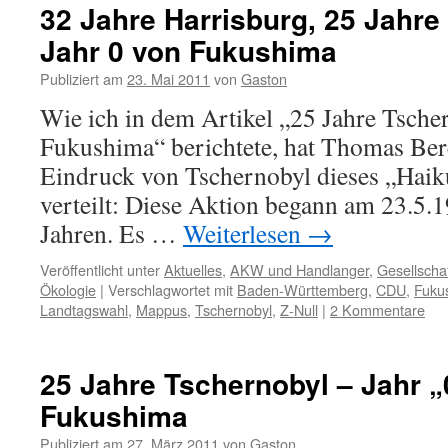
32 Jahre Harrisburg, 25 Jahre
Jahr 0 von Fukushima
Publiziert am
23. Mai 2011
von
Gaston
Wie ich in dem Artikel „25 Jahre Tsche
Fukushima“ berichtete, hat Thomas Ber
Eindruck von Tschernobyl dieses „Haiku
verteilt: Diese Aktion begann am 23.5.1
Jahren. Es …
Weiterlesen
→
Veröffentlicht unter
Aktuelles
,
AKW und Handlanger
,
Gesellscha
Ökologie
|
Verschlagwortet mit
Baden-Württemberg
,
CDU
,
Fuku
Landtagswahl
,
Mappus
,
Tschernobyl
,
Z-Null
|
2 Kommentare
25 Jahre Tschernobyl – Jahr „
Fukushima
Publiziert am
27. März 2011
von
Gaston