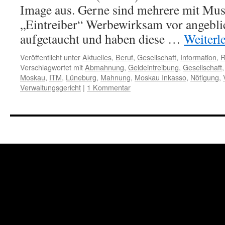
Image aus. Gerne sind mehrere mit Mu
„Eintreiber“ Werbewirksam vor angebl
aufgetaucht und haben diese …
Weiterl
Veröffentlicht unter
Aktuelles
,
Beruf
,
Gesellschaft
,
Information
,
R
Verschlagwortet mit
Abmahnung
,
Geldeintreibung
,
Gesellschaft
Moskau
,
ITM
,
Lüneburg
,
Mahnung
,
Moskau Inkasso
,
Nötigung
,
Verwaltungsgericht
|
1 Kommentar