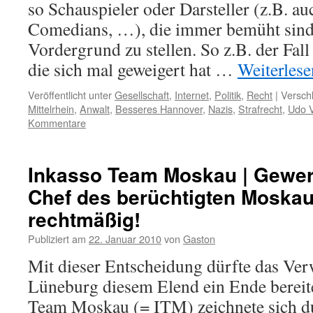
so Schauspieler oder Darsteller (z.B. a
Comedians, …), die immer bemüht sind 
Vordergrund zu stellen. So z.B. der Fall
die sich mal geweigert hat …
Weiterles
Veröffentlicht unter
Gesellschaft
,
Internet
,
Politik
,
Recht
|
Versch
Mittelrhein
,
Anwalt
,
Besseres Hannover
,
Nazis
,
Strafrecht
,
Udo V
Kommentare
Inkasso Team Moskau | Gewer
Chef des berüchtigten Moska
rechtmäßig!
Publiziert am
22. Januar 2010
von
Gaston
Mit dieser Entscheidung dürfte das Ver
Lüneburg diesem Elend ein Ende bereit
Team Moskau (= ITM) zeichnete sich du