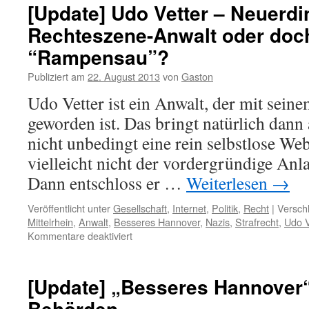
[Update] Udo Vetter – Neuerdi
Rechteszene-Anwalt oder doch
“Rampensau”?
Publiziert am
22. August 2013
von
Gaston
Udo Vetter ist ein Anwalt, der mit sei
geworden ist. Das bringt natürlich dan
nicht unbedingt eine rein selbstlose We
vielleicht nicht der vordergründige Anla
Dann entschloss er …
Weiterlesen
→
Veröffentlicht unter
Gesellschaft
,
Internet
,
Politik
,
Recht
|
Versch
Mittelrhein
,
Anwalt
,
Besseres Hannover
,
Nazis
,
Strafrecht
,
Udo V
Kommentare deaktiviert
[Update] „Besseres Hannover“
Behörden