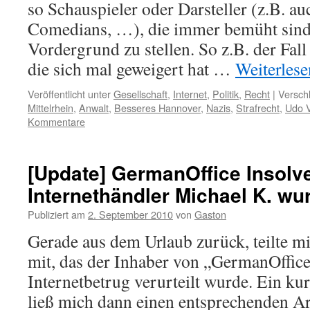
so Schauspieler oder Darsteller (z.B. a
Comedians, …), die immer bemüht sind 
Vordergrund zu stellen. So z.B. der Fall
die sich mal geweigert hat …
Weiterles
Veröffentlicht unter
Gesellschaft
,
Internet
,
Politik
,
Recht
|
Versch
Mittelrhein
,
Anwalt
,
Besseres Hannover
,
Nazis
,
Strafrecht
,
Udo V
Kommentare
[Update] GermanOffice Insolv
Internethändler Michael K. wur
Publiziert am
2. September 2010
von
Gaston
Gerade aus dem Urlaub zurück, teilte m
mit, das der Inhaber von „GermanOffic
Internetbetrug verurteilt wurde. Ein ku
ließ mich dann einen entsprechenden Ar