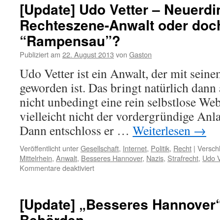
[Update] Udo Vetter – Neuerdi
Rechteszene-Anwalt oder doch
“Rampensau”?
Publiziert am
22. August 2013
von
Gaston
Udo Vetter ist ein Anwalt, der mit sei
geworden ist. Das bringt natürlich dan
nicht unbedingt eine rein selbstlose We
vielleicht nicht der vordergründige Anla
Dann entschloss er …
Weiterlesen
→
Veröffentlicht unter
Gesellschaft
,
Internet
,
Politik
,
Recht
|
Versch
Mittelrhein
,
Anwalt
,
Besseres Hannover
,
Nazis
,
Strafrecht
,
Udo V
Kommentare deaktiviert
[Update] „Besseres Hannover“
Behörden