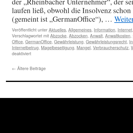
der „Rheinbacher Unternehmer“, der se
laufen ließ, obwohl die Insolvenz schon 
(gemeint ist „GermanOffice“), …
Weite
Veröffentlicht unter
Aktuelles
,
Allgemeines
,
Information
,
Internet
Verschlagwortet mit
Abzocke
,
Abzocken
,
Anwalt
,
Anwaltkosten
,
Office
,
GermanOffice
,
Gewährleistung
,
Gewährleistungsrecht
,
I
Internetbetrug
,
Magelbeseitigung
,
Mangel
,
Verbraucherschutz
,
deaktiviert
←
Ältere Beiträge