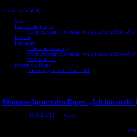
Springe zum Inhalt
Start
Lizenzbedingungen
Rechtliches zum Download von Artikeln im eBook-Form
Kontakt
Impressum
Datenschutzerklärung
Rechtliches zum Download von Artikeln im eBook-Form
PGP-Schlüssel
Historie des Blogs
Anmerkung für Artikel vor 2011
Schlagwort-Archive:
Rau
Mappus-Spruch des Tages: „Ich bin in die
Publiziert am
15. Juli 2012
von
Gaston
„Ich bin in die Partei Helmut Kohls eingetreten und werde nicht weg
gegen Parteifreunde zurück) Ja, wenn man die Umstände des …
Weit