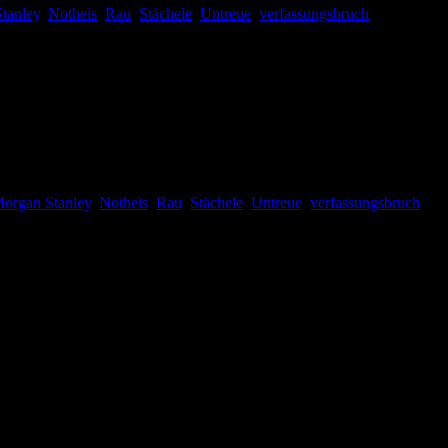
tanley
,
Notheis
,
Rau
,
Stächele
,
Untreue
,
verfassungsbruch
|
 jetzt groß. Nun geht’s aber weiter, da sind Stächele der den
organ Stanley
,
Notheis
,
Rau
,
Stächele
,
Untreue
,
verfassungsbruch
|