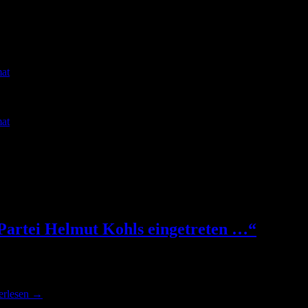
at
at
 Partei Helmut Kohls eingetreten …“
en eines Herrn Hauk oder eines Herrn Strobl aus ihr austreten“ (Quell
erlesen
→