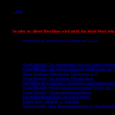
24
25
26
27
28
29
30
31
« Aug.
Mein aktueller Spruch:
So oder so: dieser Beschluss wird nicht das letzte Wort sein
Aus der
„Gegenvorstellung der Verteidigung an das OLG Bamberg vom 27.3.2014“
des RA Gerhard 
(Link geht direkt auf die Seite 5 der PDF, wo dieser Satz zu finden ist)
Neueste Beiträge
[Gustl Mollath] Ein persönliches Fazit nach dem Urteils
[Gustl Mollath] Das Wiederaufnahmeverfahren und die P
[Ilona Haslbauer] Herzlichen Glückwunsch !!!
[Gustl Mollath] Die moderne Öffentlichkeit
Die Macht der Gutachter [„Deutsches Gutachterunwesen
[Gustl Mollath] Wiederaufnahmeverfahren Woche eins 
[Gustl Mollath] Wiederaufnahmeverfahren
Die WM geht mir bisher am Arsch vorbei
Kleine Story: Mollath vs. Ajatollah
NürnbergWiki: Freie Meinungsäußerung vs. Persönlichke