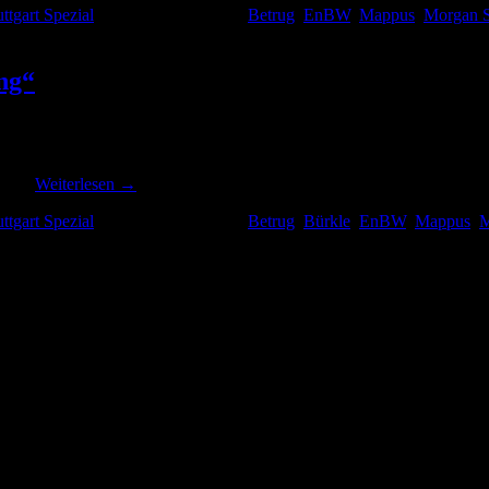
uttgart Spezial
|
Verschlagwortet mit
Betrug
,
EnBW
,
Mappus
,
Morgan S
e Partei Helmut Kohls eingetreten …“
ng“
 um Mappus, aber auch um seinen Trauzeugen und Spezi Dirk Notheis sind
net …
Weiterlesen
→
uttgart Spezial
|
Verschlagwortet mit
Betrug
,
Bürkle
,
EnBW
,
Mappus
,
M
tung“