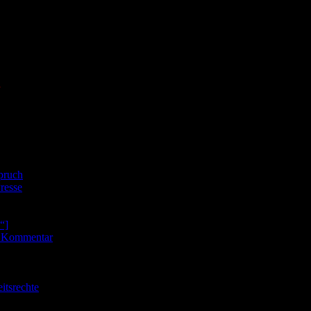
.
Strate zu der Weigerung des OLG Bamberg eine vom Verfassungsgericht verlangte Entscheidung zu treffen!
spruch
resse
“]
– Kommentar
itsrechte