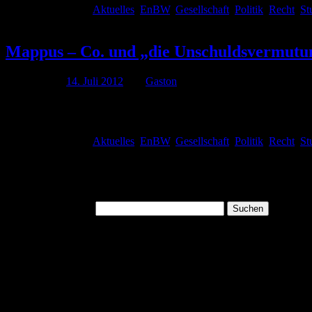
Veröffentlicht unter
Aktuelles
,
EnBW
,
Gesellschaft
,
Politik
,
Recht
,
St
Kommentare deaktiviert
für Mappus-Spruch des Tages: „Ich bin in di
Mappus – Co. und „die Unschuldsvermutu
Publiziert am
14. Juli 2012
von
Gaston
(Foto: Originalfoto von dpa, überarbeitet von Gaston) Ja, der Wirbel
eindeutig als Verfassungswidrig entstandenen Vertrag mit unterzeich
Veröffentlicht unter
Aktuelles
,
EnBW
,
Gesellschaft
,
Politik
,
Recht
,
St
Kommentare deaktiviert
für Mappus – Co. und „die Unschuldsvermu
Suchen
Suchen nach:
August 2026
M
D
M
D
F
S
S
1
2
3
4
5
6
7
8
9
10
11
12
13
14
15
16
17
18
19
20
21
22
23