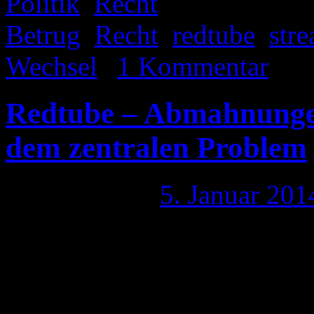
Politik
,
Recht
|
Verschlagwo
Betrug
,
Recht
,
redtube
,
str
Wechsel
|
1 Kommentar
Redtube – Abmahnunge
dem zentralen Problem
Publiziert am
5. Januar 201
Nun, die Abmahnungen um 
scheint nun aus mehreren G
Für diejenigen, die schnell 