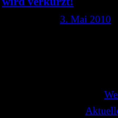
wird verkürzt!
Publiziert am
3. Mai 2010
War es bisher so, das gewe
Artikeln dem Kunden eine v
einem Monat einräumen mus
11.Juni 2010 diese wieder, 
Internetverkäufen auf 14 Ta
14tägiges Widerrufs- …
We
Veröffentlicht unter
Aktuell