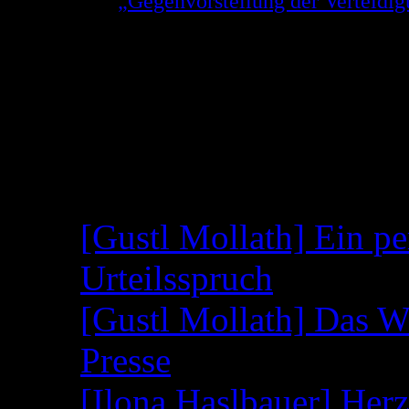
Aus der
„Gegenvorstellung der Verteid
Gerhard Strate zu der Weigerung des OL
Entscheidung zu treffen!
(Link geht direkt auf die Seite 5 der PDF,
Neueste Beiträge
[Gustl Mollath] Ein pe
Urteilsspruch
[Gustl Mollath] Das W
Presse
[Ilona Haslbauer] Her