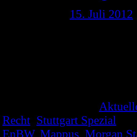
Publiziert am
15. Juli 2012
„Ich bin in die Partei Helm
nicht wegen eines Herrn Ha
ihr austreten“ (Quelle: Fo
Interview: Stefan Mappus ke
Ja, wenn man die Umständ
Veröffentlicht unter
Aktuell
Recht
,
Stuttgart Spezial
|
Ve
EnBW
,
Mappus
,
Morgan St