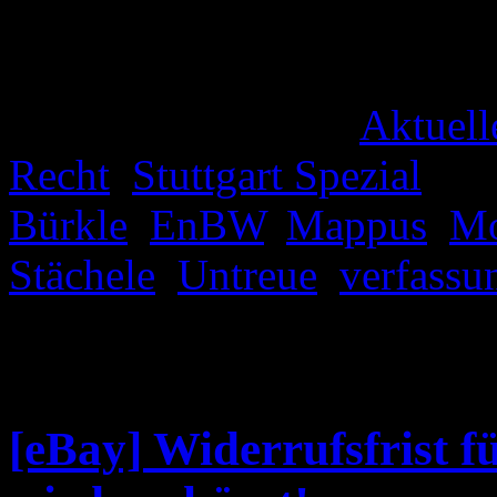
da sind Stächele der den ei
entstandenen Vertrag mit u
Veröffentlicht unter
Aktuell
Recht
,
Stuttgart Spezial
|
Ve
Bürkle
,
EnBW
,
Mappus
,
Mo
Stächele
,
Untreue
,
verfassu
deaktiviert
für Mappus – Co
Unschuldsvermutung“
[eBay] Widerrufsfrist f