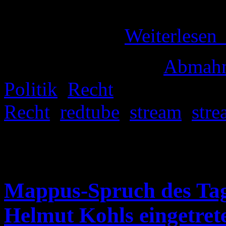
sein, da es mehr als zweifelh
einer Firma …
Weiterlesen
Veröffentlicht unter
Abmah
Politik
,
Recht
|
Verschlagwo
Recht
,
redtube
,
stream
,
str
Kommentare deaktiviert
für
das Wegschauen vor dem ze
Mappus-Spruch des Tage
Helmut Kohls eingetre