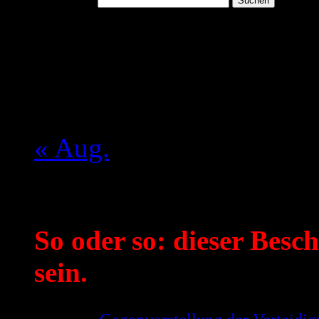
August 2026
M
D
M
D
F
S
S
1
2
3
4
5
6
7
8
9
10
11
12
13
14
15
16
17
18
19
20
21
22
23
24
25
26
27
28
29
30
31
« Aug.
Mein aktueller Spruch:
So oder so: dieser Besch
sein.