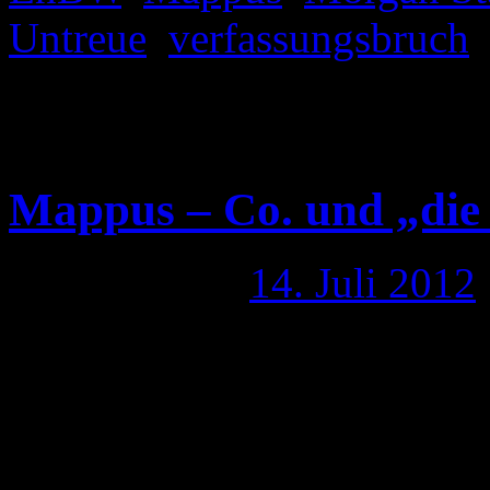
Untreue
,
verfassungsbruch
|
Mappus-Spruch des Tages: „
Kohls eingetreten …“
Mappus – Co. und „di
Publiziert am
14. Juli 2012
(Foto: Originalfoto von dpa
Wirbel um Mappus, aber au
Spezi Dirk Notheis sind jetz