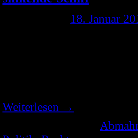
Publiziert am
18. Januar 20
Wenn man die Entwicklung
angeblichen Urheberrechtsv
von Streamings so anschaut
noch Menschen, die versuch
zu stehlen. Dies dürfte vor
Weiterlesen
→
Veröffentlicht unter
Abmah