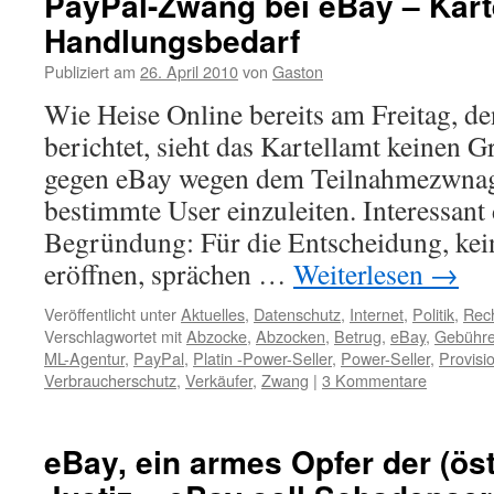
PayPal-Zwang bei eBay – Karte
Handlungsbedarf
Publiziert am
26. April 2010
von
Gaston
Wie Heise Online bereits am Freitag, d
berichtet, sieht das Kartellamt keinen 
gegen eBay wegen dem Teilnahmezwnag 
bestimmte User einzuleiten. Interessant 
Begründung: Für die Entscheidung, kei
eröffnen, sprächen …
Weiterlesen
→
Veröffentlicht unter
Aktuelles
,
Datenschutz
,
Internet
,
Politik
,
Rec
Verschlagwortet mit
Abzocke
,
Abzocken
,
Betrug
,
eBay
,
Gebühr
ML-Agentur
,
PayPal
,
Platin -Power-Seller
,
Power-Seller
,
Provisi
Verbraucherschutz
,
Verkäufer
,
Zwang
|
3 Kommentare
eBay, ein armes Opfer der (ös