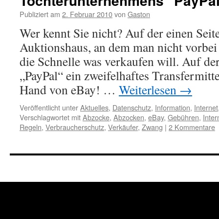
Tochterunternehmens "PayPal
Publiziert am
2. Februar 2010
von
Gaston
Wer kennt Sie nicht? Auf der einen Seit
Auktionshaus, an dem man nicht vorbe
die Schnelle was verkaufen will. Auf de
„PayPal“ ein zweifelhaftes Transfermitt
Hand von eBay! …
Weiterlesen
→
Veröffentlicht unter
Aktuelles
,
Datenschutz
,
Information
,
Internet
Verschlagwortet mit
Abzocke
,
Abzocken
,
eBay
,
Gebühren
,
Inter
Regeln
,
Verbraucherschutz
,
Verkäufer
,
Zwang
|
2 Kommentare