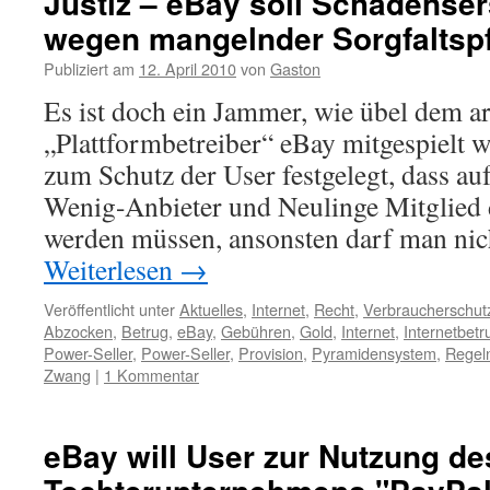
Justiz – eBay soll Schadenser
wegen mangelnder Sorgfaltspf
Publiziert am
12. April 2010
von
Gaston
Es ist doch ein Jammer, wie übel dem 
„Plattformbetreiber“ eBay mitgespielt w
zum Schutz der User festgelegt, dass auf
Wenig-Anbieter und Neulinge Mitglied d
werden müssen, ansonsten darf man ni
Weiterlesen
→
Veröffentlicht unter
Aktuelles
,
Internet
,
Recht
,
Verbraucherschut
Abzocken
,
Betrug
,
eBay
,
Gebühren
,
Gold
,
Internet
,
Internetbetr
Power-Seller
,
Power-Seller
,
Provision
,
Pyramidensystem
,
Regel
Zwang
|
1 Kommentar
eBay will User zur Nutzung de