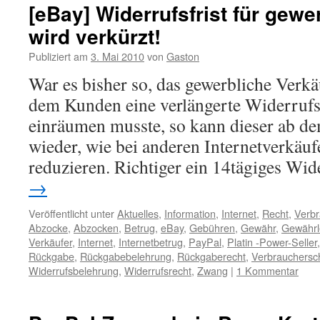
[eBay] Widerrufsfrist für gewe
wird verkürzt!
Publiziert am
3. Mai 2010
von
Gaston
War es bisher so, das gewerbliche Verk
dem Kunden eine verlängerte Widerrufs
einräumen musste, so kann dieser ab de
wieder, wie bei anderen Internetverkäuf
reduzieren. Richtiger ein 14tägiges Wi
→
Veröffentlicht unter
Aktuelles
,
Information
,
Internet
,
Recht
,
Verbr
Abzocke
,
Abzocken
,
Betrug
,
eBay
,
Gebühren
,
Gewähr
,
Gewährl
Verkäufer
,
Internet
,
Internetbetrug
,
PayPal
,
Platin -Power-Seller
Rückgabe
,
Rückgabebelehrung
,
Rückgaberecht
,
Verbrauchersc
Widerrufsbelehrung
,
Widerrufsrecht
,
Zwang
|
1 Kommentar