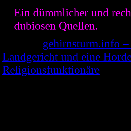
Ein dümmlicher und recht
dubiosen Quellen.
(Quelle:
gehirnsturm.info –
Landgericht und eine Horde
Religionsfunktionäre
[Komm
So weit erst mal nichts, w
hat, wenn nicht die (zu de
des Kommentars. So habe 
rückversichert, ob der Abs