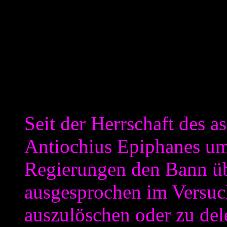
die Entfernung der Vorhaut)
gleiche Horn bläst der Artik
Säuglings-/Kinderbeschnei
Beschneidung überhaupt in 
judentums verglichen:
Seit der Herrschaft des a
Antiochius Epiphanes um
Regierungen den Bann ü
ausgesprochen im Versuch
auszulöschen oder zu del