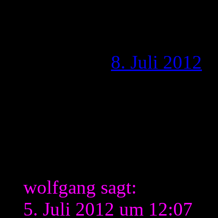
Beschneidungsartikel 
Sache
Publiziert am
8. Juli 2012
v
Liebe Leser,
in meinem ersten Artikel üb
Beschneidung von Kindern g
Kommentar.
wolfgang sagt:
5. Juli 2012 um 12:07