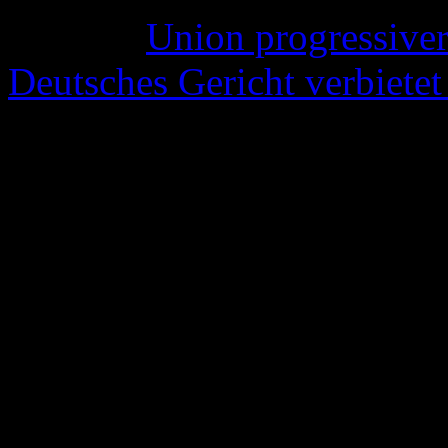
(Quelle:
Union progressiver
Deutsches Gericht verbietet
Über den „dubiosen“ (und s
lasse ich mich jetzt nicht au
Ich hoffe nur, dass ich die 
Judentums“ und der Erkläru
Quelle“ entnommen habe. 
jetzt sein)
Und zum Schluss noch eine 