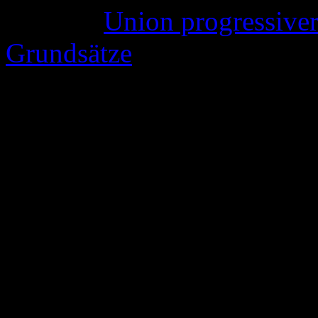
(Quelle:
Union progressiver
Grundsätze
)
Liest man sich nun die Erk
Juden in Deutschland e.V.“ 
man sich über die falschen
Schon der Titel „Deutsches G
Beschneidung“ ist einfach 
Leuten (und Glaubensgenos
vorgaukeln, das Gericht hä