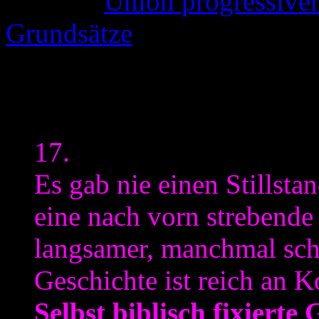
(Quelle:
Union progressiver
Grundsätze
)
Stellt aber auch direkt an e
des liberalen Judentums“ (G
17.
Es gab nie einen Stillsta
eine nach vorn strebend
langsamer, manchmal schn
Geschichte ist reich an 
Selbst biblisch fixierte