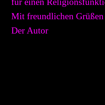
für einen Religionsfunkti
Mit freundlichen Grüßen
Der Autor
Hinzuweisen ist vielleicht n
dass sich das „liberale Jude
Gemeinschaft sieht, die sic
entwickeln will. Zwar hält 
Deutschland e.V“ in Ihren 
an einer Beschneidung fest: