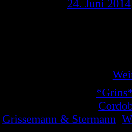
Publiziert am
24. Juni 2014
Nun bin ich nach ein paar 
(schon spannend, wenn man
Zeit zurückgesetzt fühlt) w
schöne Zeit. Von der WM ha
Beamer (in unserem …
Wei
Veröffentlicht unter
*Grins
Verschlagwortet mit
Cordo
Grissemann & Stermann
,