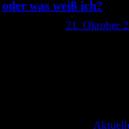
oder was weiß ich?
Publiziert am
21. Oktober 
Ja, jetzt wird zurückgescho
Dienst hat, wenn man der M
kann, den Chaos Computer 
Analysieren, besser dem Ve
der Chaos Computer Club Kr
darin: „Insgesamt erschein
Veröffentlicht unter
Aktuell