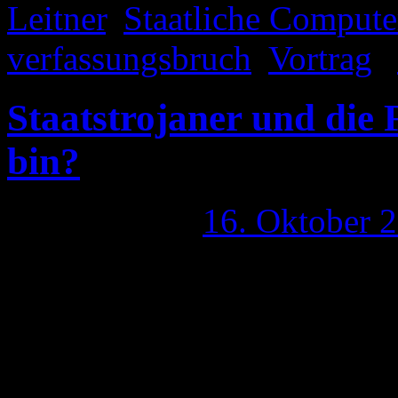
Leitner
,
Staatliche Comput
verfassungsbruch
,
Vortrag
|
Staatstrojaner und die 
bin?
Publiziert am
16. Oktober 
Bevor ich mich an die Frage
hier mal ein kleiner Clip, d
erklärt, worum es bei dem S
WORTFELD) Das reißt kurz 