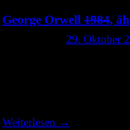
Die WM geht mir bisher am
George Orwell
1984
, ä
Publiziert am
29. Oktober 
Wieder eine Woche vorbei, 
Offline war. Ja ich genieße e
Nachdem Kaspersky einen n
hatte (ich berichtete: „Neue
Version des CCC überprüfte
Weiterlesen
→