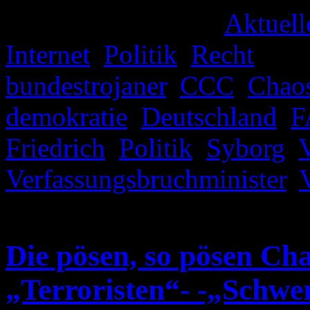
Veröffentlicht unter
Aktuell
Internet
,
Politik
,
Recht
|
Ver
bundestrojaner
,
CCC
,
Chao
demokratie
,
Deutschland
,
F
Friedrich
,
Politik
,
Syborg
,
Verfassungsbruchminister
,
deaktiviert
für George Orwe
Die pösen, so pösen Ch
„Terroristen“- -„Schwer