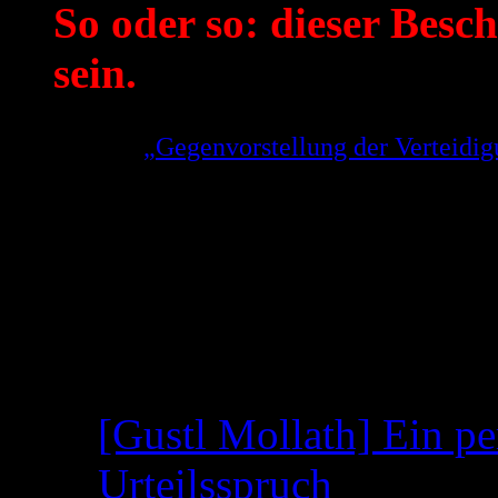
So oder so: dieser Besch
sein.
Aus der
„Gegenvorstellung der Verteid
Gerhard Strate zu der Weigerung des OL
Entscheidung zu treffen!
(Link geht direkt auf die Seite 5 der PDF,
Neueste Beiträge
[Gustl Mollath] Ein pe
Urteilsspruch