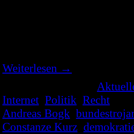
Die Kollegen von F!XMBR h
Film zu dem Staatstrojaner 
von Constanze Kurz und Fra
Veranstaltung „Datenspuren 
Vortragsthema auf den Titel
Weiterlesen
→
Veröffentlicht unter
Aktuell
Internet
,
Politik
,
Recht
|
Ver
Andreas Bogk
,
bundestroja
Constanze Kurz
,
demokrati