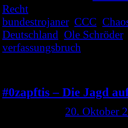
Recht
|
Verschlagwortet mit
bundestrojaner
,
CCC
,
Chao
Deutschland
,
Ole Schröder
verfassungsbruch
|
Komment
pösen Chaos Computer Club 
„Schwerkriminelle“- -„Tali
#0zapftis – Die Jagd au
Publiziert am
20. Oktober 