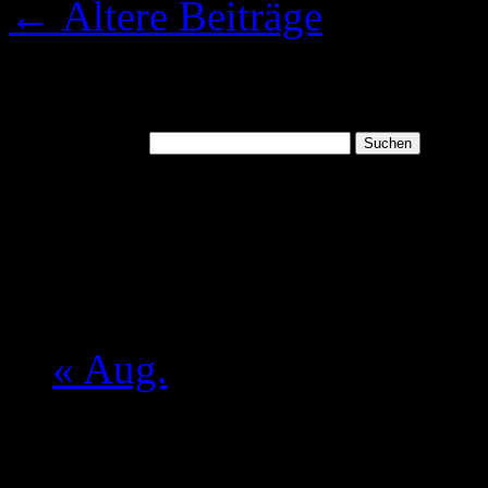
←
Ältere Beiträge
Suchen
Suchen nach:
August 2026
M
D
M
D
F
S
S
1
2
3
4
5
6
7
8
9
10
11
12
13
14
15
16
17
18
19
20
21
22
23
24
25
26
27
28
29
30
31
« Aug.
Mein aktueller Spruch: