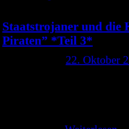
deaktiviert
für George Orwe
Staatstrojaner und die
Piraten” *Teil 3*
Publiziert am
22. Oktober 
Ich habe mich schon seit Tag
aufgeregt. Eine Partei, die 
Kernkompetenz und Hauptth
hat. Nun, nicht nur ich bin 