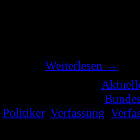
Politiker von Verfassungstr
Januar berichtete, hat der 
Bundeswahlgesetz mit Stim
der Auffassung dieser beide
nicht …
Weiterlesen
→
Veröffentlicht unter
Aktuell
Verschlagwortet mit
Bundes
Politiker
,
Verfassung
,
Verfa
Kommentare deaktiviert
für