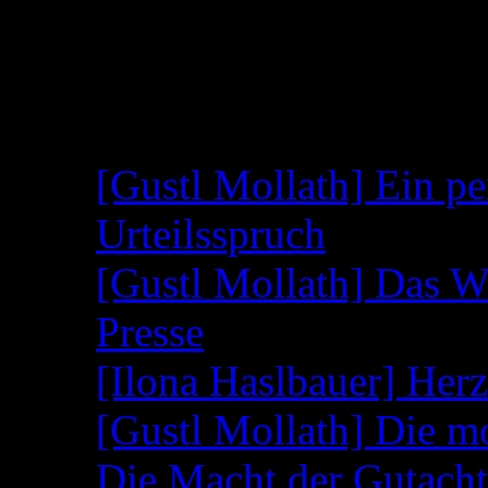
Entscheidung zu treffen!
(Link geht direkt auf die Seite 5 der PDF,
Neueste Beiträge
[Gustl Mollath] Ein pe
Urteilsspruch
[Gustl Mollath] Das W
Presse
[Ilona Haslbauer] Her
[Gustl Mollath] Die m
Die Macht der Gutacht