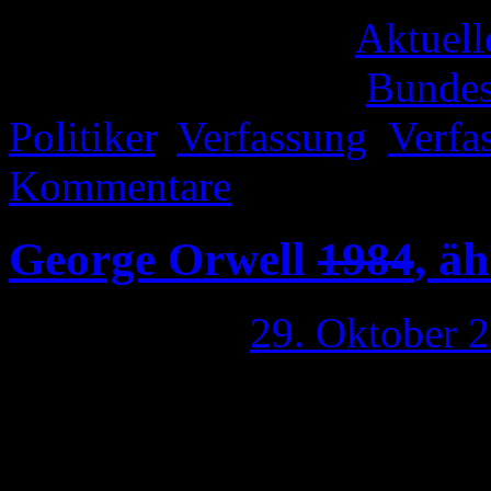
Veröffentlicht unter
Aktuell
Verschlagwortet mit
Bundes
Politiker
,
Verfassung
,
Verfa
Kommentare
George Orwell
1984
, ä
Publiziert am
29. Oktober 
Wieder eine Woche vorbei, 
Offline war. Ja ich genieße e