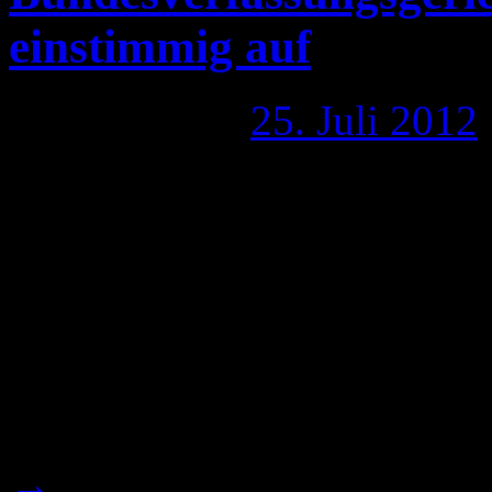
einstimmig auf
Publiziert am
25. Juli 2012
Heute ist die Entscheidung 
Bundesverfassungsgericht h
Verfassungsbeschwerde, wi
statt gegeben. Die Schwarz
Alleingang und 5 Monaten 
das Wahlrecht nach Ihrem 
→