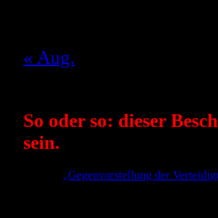
10
11
12
13
14
15
16
17
18
19
20
21
22
23
24
25
26
27
28
29
30
31
« Aug.
Mein aktueller Spruch:
So oder so: dieser Besch
sein.
Aus der
„Gegenvorstellung der Verteid
Gerhard Strate zu der Weigerung des OL