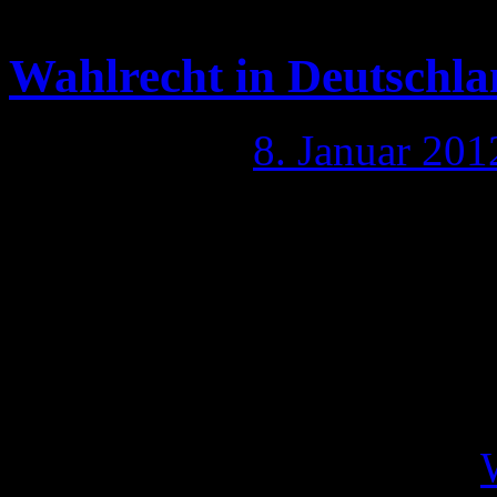
Prüfstand des Verfassungsge
Wahlrecht in Deutschla
Publiziert am
8. Januar 201
Man könnte rufen: Es lebe 
passend zu der jetzigen De
passt dieses Thema, das fas
vorbeischlittert. Das Bunde
bisherige Wahlgesetz für V
Parlament bis zum Juni …