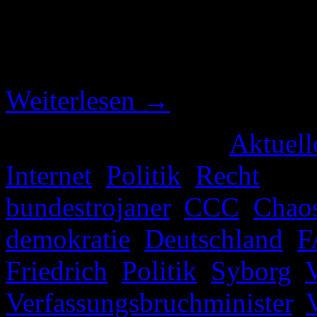
Nachdem Kaspersky einen n
hatte (ich berichtete: „Neue
Version des CCC überprüfte
Weiterlesen
→
Veröffentlicht unter
Aktuell
Internet
,
Politik
,
Recht
|
Ver
bundestrojaner
,
CCC
,
Chao
demokratie
,
Deutschland
,
F
Friedrich
,
Politik
,
Syborg
,
Verfassungsbruchminister
,