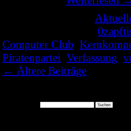
muss: mal …
Weiterlesen
Veröffentlicht unter
Aktuell
Verschlagwortet mit
0zapfti
Computer Club
,
Kernkompe
Piratenpartei
,
Verfassung
,
v
←
Ältere Beiträge
Suchen
Suchen nach:
August 2026
M
D
M
D
F
S
S
1
2
3
4
5
6
7
8
9