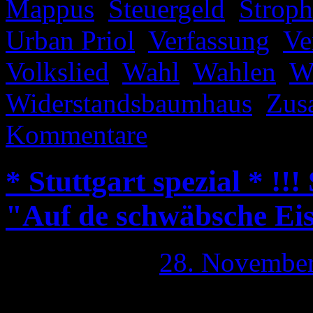
Mappus
,
Steuergeld
,
Stroph
Urban Priol
,
Verfassung
,
Ve
Volkslied
,
Wahl
,
Wahlen
,
W
Widerstandsbaumhaus
,
Zus
Kommentare
* Stuttgart spezial * !!
"Auf de schwäbsche Ei
Publiziert am
28. Novembe
Unter der Rubrik „Auf de s