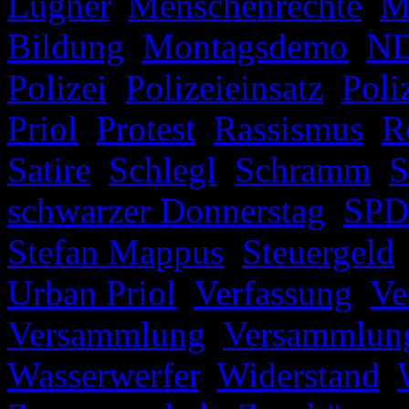
Lügner
,
Menschenrechte
,
M
Bildung
,
Montagsdemo
,
N
Polizei
,
Polizeieinsatz
,
Poli
Priol
,
Protest
,
Rassismus
,
R
Satire
,
Schlegl
,
Schramm
,
S
schwarzer Donnerstag
,
SPD
Stefan Mappus
,
Steuergeld
Urban Priol
,
Verfassung
,
Ve
Versammlung
,
Versammlung
Wasserwerfer
,
Widerstand
,