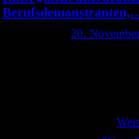
Berufsdemonstranten,
Publiziert am
20. Novembe
Ich muss es einsehen, nachd
einem Interview mit Mappus
„FOCUS-Interview: Mappus 
Stuttgart-21-Demonstranten“
Berufsdemonstrant! Ich bek
Zarten Alter von 16 …
Weit