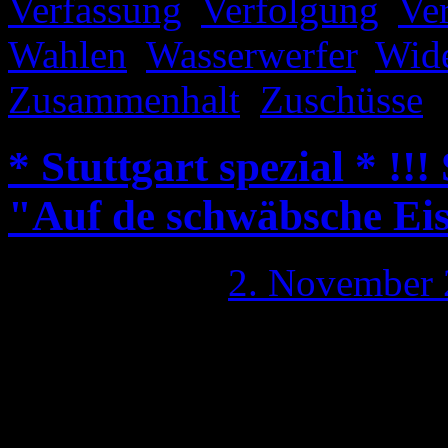
Verfassung
,
Verfolgung
,
Ve
Wahlen
,
Wasserwerfer
,
Wide
Zusammenhalt
,
Zuschüsse
|
* Stuttgart spezial * !!
"Auf de schwäbsche Ei
Publiziert am
2. November
Bei „Der Spiegelfechter“ wu
Lied „Auf de schwäbsche E
versehen eingestellt. Drunte