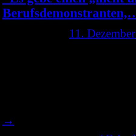
Berufsdemonstranten,
Publiziert am
11. Dezember
Wie ich in dem Artikel * Stu
Mappus: „Es gebe einen „ni
Berufsdemonstranten,…““ be
meinem Problem, mich plöt
zu sehen sowohl an meinen
→