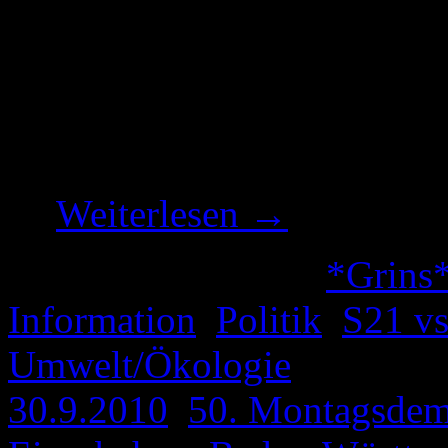
Aufarbeitung der Bahnsitua
habe ich eine weitere sehen
gefunden. Nicht nur Textbez
auch optisch einiges Gebote
…
Weiterlesen
→
Veröffentlicht unter
*Grins
Information
,
Politik
,
S21 v
Umwelt/Ökologie
|
Verschl
30.9.2010
,
50. Montagsde