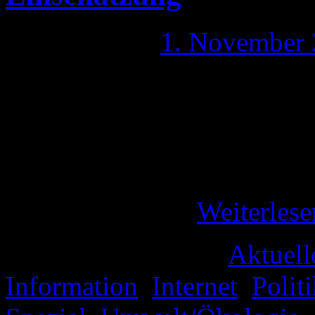
Publiziert am
1. November
In meinem Artikel „* Stuttga
auf die Gewalttätigkeit am 3
meine Eindrücke zu dem 30.
allem die Farce der Presse
Stunden nach …
Weiterles
Veröffentlicht unter
Aktuell
Information
,
Internet
,
Polit