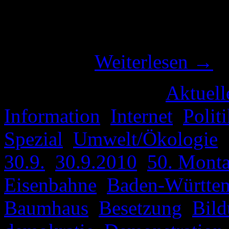
unbekannt, Weiterverbreit
doch folge leisten 😉 Auf 
Lied zu …
Weiterlesen
→
Veröffentlicht unter
Aktuell
Information
,
Internet
,
Polit
Spezial
,
Umwelt/Ökologie
|
30.9.
,
30.9.2010
,
50. Mont
Eisenbahne
,
Baden-Württe
Baumhaus
,
Besetzung
,
Bil