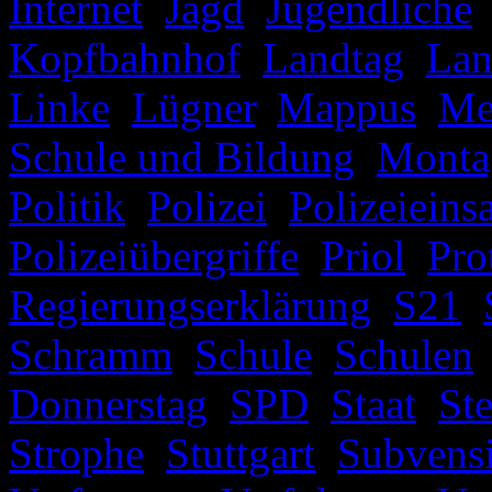
Internet
,
Jagd
,
Jugendliche
Kopfbahnhof
,
Landtag
,
Lan
Linke
,
Lügner
,
Mappus
,
Me
Schule und Bildung
,
Monta
Politik
,
Polizei
,
Polizeieins
Polizeiübergriffe
,
Priol
,
Pro
Regierungserklärung
,
S21
,
Schramm
,
Schule
,
Schulen
Donnerstag
,
SPD
,
Staat
,
St
Strophe
,
Stuttgart
,
Subvens