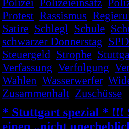
Polizei
,
Polizeieinsatz
,
Poli
Protest
,
Rassismus
,
Regieru
Satire
,
Schlegl
,
Schule
,
Sch
schwarzer Donnerstag
,
SPD
Steuergeld
,
Strophe
,
Stuttga
Verfassung
,
Verfolgung
,
Ve
Wahlen
,
Wasserwerfer
,
Wide
Zusammenhalt
,
Zuschüsse
|
* Stuttgart spezial * !!
einen „nicht unerheblic