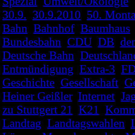
Spezial
,
Umwelt/Ökologie
|
30.9.
,
30.9.2010
,
50. Mont
Bahn
,
Bahnhof
,
Baumhaus
Bundesbahn
,
CDU
,
DB
,
de
Deutsche Bahn
,
Deutschlan
Entmündigung
,
Extra-3
,
FD
Geschichte
,
Gesellschaft
,
G
Heiner Geißler
,
Internet
,
Ja
zu Stuttgert 21
,
K21
,
Kommu
Landtag
,
Landtagswahlen
,