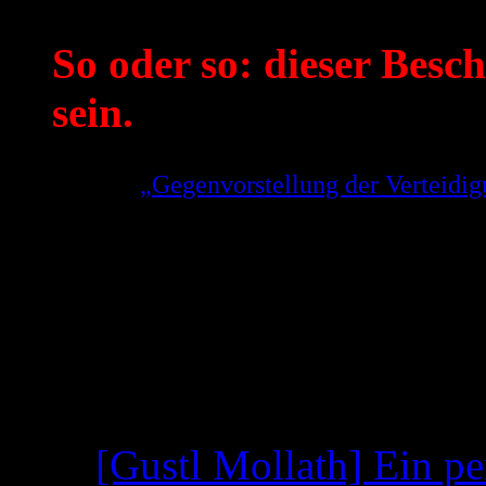
So oder so: dieser Besch
sein.
Aus der
„Gegenvorstellung der Verteid
Gerhard Strate zu der Weigerung des OL
Entscheidung zu treffen!
(Link geht direkt auf die Seite 5 der PDF,
Neueste Beiträge
[Gustl Mollath] Ein pe