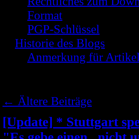
Rechtliches zum Down
Format
PGP-Schlüssel
Historie des Blogs
Anmerkung für Artike
Schlagwort-Archive:
←
Ältere Beiträge
[Update] * Stuttgart spe
"Es gebe einen „nicht u