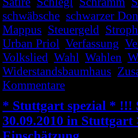
Satire
,
Schlegl
,
Schramm
,
S
schwäbsche
,
schwarzer Don
Mappus
,
Steuergeld
,
Stroph
Urban Priol
,
Verfassung
,
Ve
Volkslied
,
Wahl
,
Wahlen
,
W
Widerstandsbaumhaus
,
Zus
Kommentare
* Stuttgart spezial * !!!
30.09.2010 in Stuttgart
Einschätzung