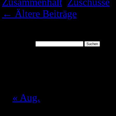
Zusammenhalt
,
Zuschüsse
|
←
Ältere Beiträge
Suchen
Suchen nach:
August 2026
M
D
M
D
F
S
S
1
2
3
4
5
6
7
8
9
10
11
12
13
14
15
16
17
18
19
20
21
22
23
24
25
26
27
28
29
30
31
« Aug.
Mein aktueller Spruch: