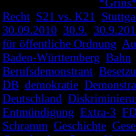
Veröffentlicht unter
*Grins
Recht
,
S21 vs. K21
,
Stuttga
30.09.2010
,
30.9.
,
30.9.20
für öffentliche Ordnung
,
Au
Baden-Württemberg
,
Bahn
Berufsdemonstrant
,
Besetz
DB
,
demokratie
,
Demonstra
Deutschland
,
Diskriminier
Entmündigung
,
Extra-3
,
FD
Schramm
,
Geschichte
,
Gese