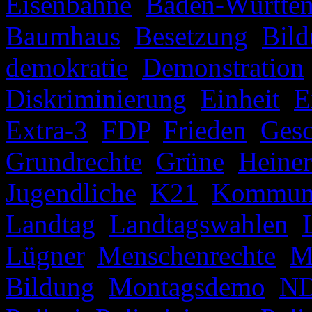
Eisenbahne
,
Baden-Württe
Baumhaus
,
Besetzung
,
Bil
demokratie
,
Demonstration
Diskriminierung
,
Einheit
,
E
Extra-3
,
FDP
,
Frieden
,
Gesc
Grundrechte
,
Grüne
,
Heiner
Jugendliche
,
K21
,
Kommuna
Landtag
,
Landtagswahlen
,
Lügner
,
Menschenrechte
,
M
Bildung
,
Montagsdemo
,
N