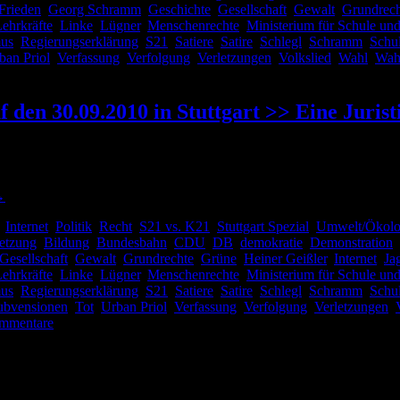
Frieden
,
Georg Schramm
,
Geschichte
,
Gesellschaft
,
Gewalt
,
Grundrech
ehrkräfte
,
Linke
,
Lügner
,
Menschenrechte
,
Ministerium für Schule un
mus
,
Regierungserklärung
,
S21
,
Satiere
,
Satire
,
Schlegl
,
Schramm
,
Schu
ban Priol
,
Verfassung
,
Verfolgung
,
Verletzungen
,
Volkslied
,
Wahl
,
Wah
auf den 30.09.2010 in Stuttgart >> Eine Juri
e Gewalttätigkeit am 30.09.2010 in Stuttgart“ hatte ich meine Eindrücke
→
,
Internet
,
Politik
,
Recht
,
S21 vs. K21
,
Stuttgart Spezial
,
Umwelt/Ökolo
etzung
,
Bildung
,
Bundesbahn
,
CDU
,
DB
,
demokratie
,
Demonstration
,
Gesellschaft
,
Gewalt
,
Grundrechte
,
Grüne
,
Heiner Geißler
,
Internet
,
Ja
ehrkräfte
,
Linke
,
Lügner
,
Menschenrechte
,
Ministerium für Schule un
mus
,
Regierungserklärung
,
S21
,
Satiere
,
Satire
,
Schlegl
,
Schramm
,
Schu
ubvensionen
,
Tot
,
Urban Priol
,
Verfassung
,
Verfolgung
,
Verletzungen
,
mmentare