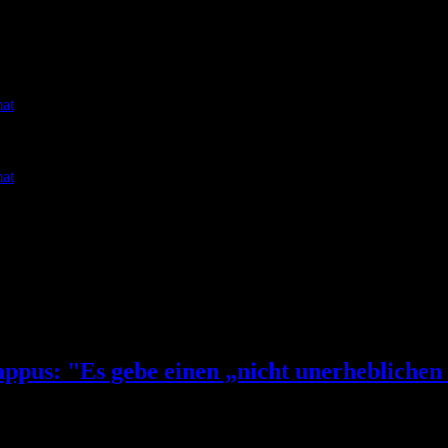
at
at
e
! Mappus: "Es gebe einen „nicht unerheblich
 gebe einen „nicht unerheblichen Teil von Berufsdemonstranten,…““ beri