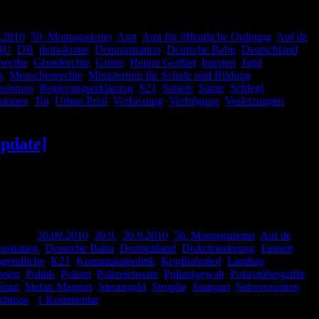
.2010
,
50. Montagsdemo
,
Amt
,
Amt für öffentliche Ordnung
,
Auf de
DU
,
DB
,
demokratie
,
Demonstration
,
Deutsche Bahn
,
Deutschland
,
werbe
,
Grundrechte
,
Grüne
,
Heiner Geißler
,
Internet
,
Jagd
,
s
,
Menschenrechte
,
Ministerium für Schule und Bildung
,
ssismus
,
Regierungserklärung
,
S21
,
Satiere
,
Satire
,
Schlegl
,
sionen
,
Tot
,
Urban Priol
,
Verfassung
,
Verfolgung
,
Verletzungen
,
Update]
enswerte Version des Volksliedes gefunden. Nicht nur Textbezogen
rtet mit
30.09.2010
,
30.9.
,
30.9.2010
,
50. Montagsdemo
,
Auf de
stration
,
Deutsche Bahn
,
Deutschland
,
Diskriminierung
,
Einheit
,
ugendliche
,
K21
,
Kommunalpolitik
,
Kopfbahnhof
,
Landtag
,
teien
,
Politik
,
Polizei
,
Polizeieinsatz
,
Polizeigewalt
,
Polizeiübergriffe
,
Staat
,
Stefan Mappus
,
Steuergeld
,
Strophe
,
Stuttgart
,
Subvensionen
,
chüsse
|
1 Kommentar