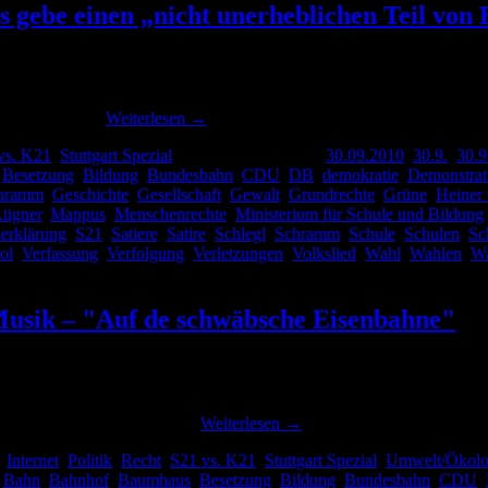
 "Es gebe einen „nicht unerheblichen Teil v
rview mit Mappus im Focus lesen musste (vergl.: „FOCUS-Interview: Ma
 Alter von 16 …
Weiterlesen
→
vs. K21
,
Stuttgart Spezial
|
Verschlagwortet mit
30.09.2010
,
30.9.
,
30.9
,
Besetzung
,
Bildung
,
Bundesbahn
,
CDU
,
DB
,
demokratie
,
Demonstrat
hramm
,
Geschichte
,
Gesellschaft
,
Gewalt
,
Grundrechte
,
Grüne
,
Heiner 
Lügner
,
Mappus
,
Menschenrechte
,
Ministerium für Schule und Bildung
erklärung
,
S21
,
Satiere
,
Satire
,
Schlegl
,
Schramm
,
Schule
,
Schulen
,
Sc
ol
,
Verfassung
,
Verfolgung
,
Verletzungen
,
Volkslied
,
Wahl
,
Wahlen
,
Wa
e Musik – "Auf de schwäbsche Eisenbahne"
de schwäbsche Eisenbahne“ mit neuem Text versehen eingestellt. Drunte
he Eisenbahne das Lied zu …
Weiterlesen
→
,
Internet
,
Politik
,
Recht
,
S21 vs. K21
,
Stuttgart Spezial
,
Umwelt/Ökolo
,
Bahn
,
Bahnhof
,
Baumhaus
,
Besetzung
,
Bildung
,
Bundesbahn
,
CDU
,