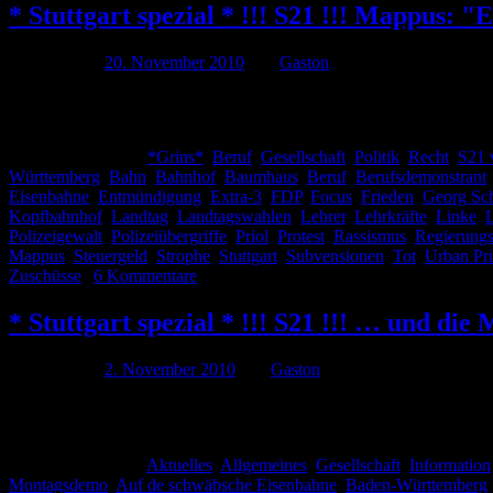
* Stuttgart spezial * !!! S21 !!! Mappus:
Publiziert am
20. November 2010
von
Gaston
Ich muss es einsehen, nachdem ich den Satz im Titel aus einem Inte
ein Berufsdemonstrant! Ich bekenne mich schuldig, schon im Zarten
Veröffentlicht unter
*Grins*
,
Beruf
,
Gesellschaft
,
Politik
,
Recht
,
S21 
Württemberg
,
Bahn
,
Bahnhof
,
Baumhaus
,
Beruf
,
Berufsdemonstrant
Eisenbahne
,
Entmündigung
,
Extra-3
,
FDP
,
Focus
,
Frieden
,
Georg Sc
Kopfbahnhof
,
Landtag
,
Landtagswahlen
,
Lehrer
,
Lehrkräfte
,
Linke
,
Polizeigewalt
,
Polizeiübergriffe
,
Priol
,
Protest
,
Rassismus
,
Regierungs
Mappus
,
Steuergeld
,
Strophe
,
Stuttgart
,
Subvensionen
,
Tot
,
Urban Pri
Zuschüsse
|
6 Kommentare
* Stuttgart spezial * !!! S21 !!! … und di
Publiziert am
2. November 2010
von
Gaston
Bei „Der Spiegelfechter“ wurde die Tage das altbekannte Lied „Auf 
erwünscht“. Dem wollen wir doch folge leisten 😉 Auf de schwäbsc
Veröffentlicht unter
Aktuelles
,
Allgemeines
,
Gesellschaft
,
Information
Montagsdemo
,
Auf de schwäbsche Eisenbahne
,
Baden-Württemberg