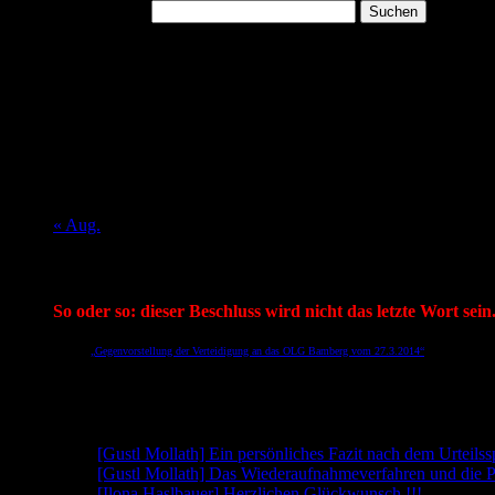
Suchen nach:
August 2026
M
D
M
D
F
S
S
1
2
3
4
5
6
7
8
9
10
11
12
13
14
15
16
17
18
19
20
21
22
23
24
25
26
27
28
29
30
31
« Aug.
Mein aktueller Spruch:
So oder so: dieser Beschluss wird nicht das letzte Wort sein
Aus der
„Gegenvorstellung der Verteidigung an das OLG Bamberg vom 27.3.2014“
des RA Gerhard 
(Link geht direkt auf die Seite 5 der PDF, wo dieser Satz zu finden ist)
Neueste Beiträge
[Gustl Mollath] Ein persönliches Fazit nach dem Urteils
[Gustl Mollath] Das Wiederaufnahmeverfahren und die P
[Ilona Haslbauer] Herzlichen Glückwunsch !!!