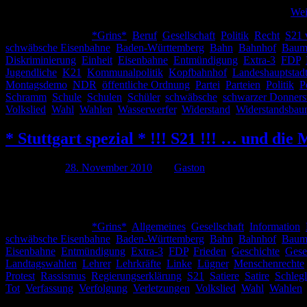
Berufsausübung zu sehen sowohl an meinen Arbeitgeber (von …
Wei
Veröffentlicht unter
*Grins*
,
Beruf
,
Gesellschaft
,
Politik
,
Recht
,
S21 
schwäbsche Eisenbahne
,
Baden-Württemberg
,
Bahn
,
Bahnhof
,
Baum
Diskriminierung
,
Einheit
,
Eisenbahne
,
Entmündigung
,
Extra-3
,
FDP
,
Jugendliche
,
K21
,
Kommunalpolitik
,
Kopfbahnhof
,
Landeshauptstad
Montagsdemo
,
NDR
,
öffentliche Ordnung
,
Partei
,
Parteien
,
Politik
,
P
Schramm
,
Schule
,
Schulen
,
Schüler
,
schwäbsche
,
schwarzer Donners
Volkslied
,
Wahl
,
Wahlen
,
Wasserwerfer
,
Widerstand
,
Widerstandsbau
* Stuttgart spezial * !!! S21 !!! … und d
Publiziert am
28. November 2010
von
Gaston
Unter der Rubrik „Auf de schwäbsche Eisenbahne“, die Aufarbeitung 
interessant, nein es wird auch optisch einiges Geboten. ;): Wer noch
Veröffentlicht unter
*Grins*
,
Allgemeines
,
Gesellschaft
,
Information
,
schwäbsche Eisenbahne
,
Baden-Württemberg
,
Bahn
,
Bahnhof
,
Baum
Eisenbahne
,
Entmündigung
,
Extra-3
,
FDP
,
Frieden
,
Geschichte
,
Gese
Landtagswahlen
,
Lehrer
,
Lehrkräfte
,
Linke
,
Lügner
,
Menschenrechte
Protest
,
Rassismus
,
Regierungserklärung
,
S21
,
Satiere
,
Satire
,
Schlegl
Tot
,
Verfassung
,
Verfolgung
,
Verletzungen
,
Volkslied
,
Wahl
,
Wahlen