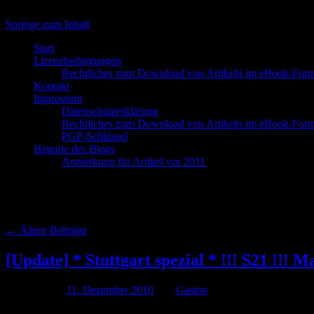
Springe zum Inhalt
Start
Lizenzbedingungen
Rechtliches zum Download von Artikeln im eBook-Form
Kontakt
Impressum
Datenschutzerklärung
Rechtliches zum Download von Artikeln im eBook-Form
PGP-Schlüssel
Historie des Blogs
Anmerkung für Artikel vor 2011
Schlagwort-Archive:
Lehrkräft
←
Ältere Beiträge
[Update] * Stuttgart spezial * !!! S21 !!
Publiziert am
11. Dezember 2010
von
Gaston
Wie ich in dem Artikel * Stuttgart spezial * !!! S21 !!! Mappus: „Es