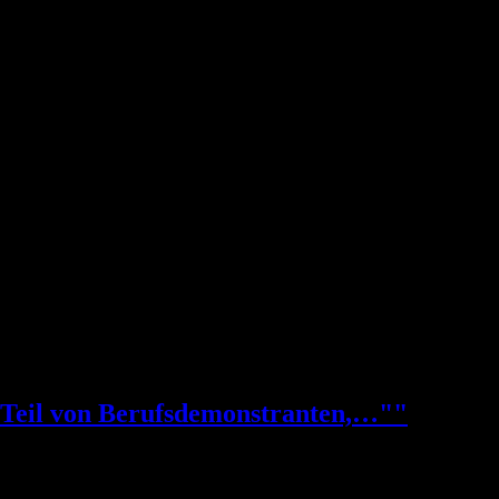
en Teil von Berufsdemonstranten,…""
chtete, habe ich mich mit meinem Problem, mich plötzlich vor einer