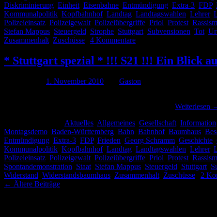
Diskriminierung
,
Einheit
,
Eisenbahne
,
Entmündigung
,
Extra-3
,
FDP
,
Kommunalpolitik
,
Kopfbahnhof
,
Landtag
,
Landtagswahlen
,
Lehrer
,
L
Polizeieinsatz
,
Polizeigewalt
,
Polizeiübergriffe
,
Priol
,
Protest
,
Rassis
Stefan Mappus
,
Steuergeld
,
Strophe
,
Stuttgart
,
Subvensionen
,
Tot
,
Ur
Zusammenhalt
,
Zuschüsse
|
4 Kommentare
* Stuttgart spezial * !!! S21 !!! Ein Blick 
Publiziert am
1. November 2010
von
Gaston
In meinem Artikel „* Stuttgart spezial * !!! S21 !!! Ein Blick auf di
Pressekonferenz, wo man Szenen, die Stunden nach …
Weiterlesen
Veröffentlicht unter
Aktuelles
,
Allgemeines
,
Gesellschaft
,
Information
Montagsdemo
,
Baden-Württemberg
,
Bahn
,
Bahnhof
,
Baumhaus
,
Bes
Entmündigung
,
Extra-3
,
FDP
,
Frieden
,
Georg Schramm
,
Geschichte
,
Kommunalpolitik
,
Kopfbahnhof
,
Landtag
,
Landtagswahlen
,
Lehrer
,
L
Polizeieinsatz
,
Polizeigewalt
,
Polizeiübergriffe
,
Priol
,
Protest
,
Rassis
Spontandemonstration
,
Staat
,
Stefan Mappus
,
Steuergeld
,
Stuttgart
,
S
Widerstand
,
Widerstandsbaumhaus
,
Zusammenhalt
,
Zuschüsse
|
2 Ko
←
Ältere Beiträge
Suchen