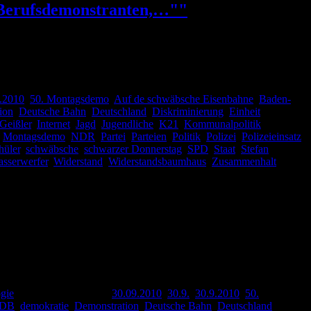
on Berufsdemonstranten,…""
ppus warnt vor gewaltbereiten Stuttgart-21-Demonstranten“). Ich bin
.2010
,
50. Montagsdemo
,
Auf de schwäbsche Eisenbahne
,
Baden-
ion
,
Deutsche Bahn
,
Deutschland
,
Diskriminierung
,
Einheit
,
Geißler
,
Internet
,
Jagd
,
Jugendliche
,
K21
,
Kommunalpolitik
,
,
Montagsdemo
,
NDR
,
Partei
,
Parteien
,
Politik
,
Polizei
,
Polizeieinsatz
,
hüler
,
schwäbsche
,
schwarzer Donnerstag
,
SPD
,
Staat
,
Stefan
sserwerfer
,
Widerstand
,
Widerstandsbaumhaus
,
Zusammenhalt
,
r hat er Geschrieben „Verfasser unbekannt, Weiterverbreitung
gie
|
Verschlagwortet mit
30.09.2010
,
30.9.
,
30.9.2010
,
50.
DB
,
demokratie
,
Demonstration
,
Deutsche Bahn
,
Deutschland
,