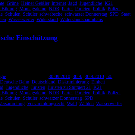
te
,
Grüne
,
Heiner Geißler
,
Internet
,
Jagd
,
Jugendliche
,
K21
,
d Bildung
,
Montagsdemo
,
NDR
,
Partei
,
Parteien
,
Politik
,
Polizei
,
le
,
Schulen
,
Schüler
,
schwäbsche
,
schwarzer Donnerstag
,
SPD
,
Staat
,
len
,
Wasserwerfer
,
Widerstand
,
Widerstandsbaumhaus
,
stische Einschätzung
 zu dem 30.9.2010 nieder geschrieben. Vor allem die Farce der
gie
|
Verschlagwortet mit
30.09.2010
,
30.9.
,
30.9.2010
,
50.
Deutsche Bahn
,
Deutschland
,
Diskriminierung
,
Einheit
,
gd
,
Jugendliche
,
Juristen
,
Juristen zu Stuttgert 21
,
K21
,
d Bildung
,
Montagsdemo
,
NDR
,
Partei
,
Parteien
,
Politik
,
Polizei
,
le
,
Schulen
,
Schüler
,
schwarzer Donnerstag
,
SPD
,
Versammlung
,
Versammlungsrecht
,
Wahl
,
Wahlen
,
Wasserwerfer
,