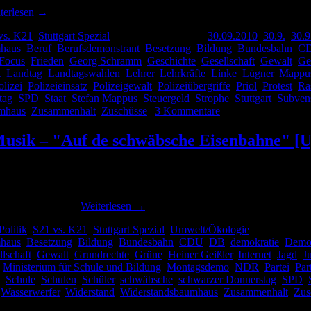
terlesen
→
vs. K21
,
Stuttgart Spezial
|
Verschlagwortet mit
30.09.2010
,
30.9.
,
30.9
haus
,
Beruf
,
Berufsdemonstrant
,
Besetzung
,
Bildung
,
Bundesbahn
,
C
Focus
,
Frieden
,
Georg Schramm
,
Geschichte
,
Gesellschaft
,
Gewalt
,
Ge
t
,
Landtag
,
Landtagswahlen
,
Lehrer
,
Lehrkräfte
,
Linke
,
Lügner
,
Mappu
olizei
,
Polizeieinsatz
,
Polizeigewalt
,
Polizeiübergriffe
,
Priol
,
Protest
,
Ra
tag
,
SPD
,
Staat
,
Stefan Mappus
,
Steuergeld
,
Strophe
,
Stuttgart
,
Subven
mhaus
,
Zusammenhalt
,
Zuschüsse
|
3 Kommentare
ie Musik – "Auf de schwäbsche Eisenbahne" [
der Bahnsituation mit schwäbschen Liedgut habe ich eine weitere seh
 weitere Clips zu …
Weiterlesen
→
Politik
,
S21 vs. K21
,
Stuttgart Spezial
,
Umwelt/Ökologie
|
Verschlagwo
haus
,
Besetzung
,
Bildung
,
Bundesbahn
,
CDU
,
DB
,
demokratie
,
Demon
llschaft
,
Gewalt
,
Grundrechte
,
Grüne
,
Heiner Geißler
,
Internet
,
Jagd
,
J
,
Ministerium für Schule und Bildung
,
Montagsdemo
,
NDR
,
Partei
,
Par
,
Schule
,
Schulen
,
Schüler
,
schwäbsche
,
schwarzer Donnerstag
,
SPD
,
,
Wasserwerfer
,
Widerstand
,
Widerstandsbaumhaus
,
Zusammenhalt
,
Zus