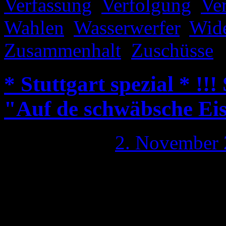
Verfassung
,
Verfolgung
,
Ve
Wahlen
,
Wasserwerfer
,
Wide
Zusammenhalt
,
Zuschüsse
|
* Stuttgart spezial * !!
"Auf de schwäbsche Ei
Publiziert am
2. November
Bei „Der Spiegelfechter“ wu
Lied „Auf de schwäbsche E
versehen eingestellt. Drunte