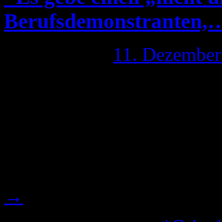
Berufsdemonstranten,
Publiziert am
11. Dezember
Wie ich in dem Artikel * Stu
Mappus: „Es gebe einen „ni
Berufsdemonstranten,…““ be
meinem Problem, mich plöt
zu sehen sowohl an meinen
→