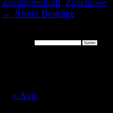
Zusammenhalt
,
Zuschüsse
|
←
Ältere Beiträge
Suchen
Suchen nach:
August 2026
M
D
M
D
F
S
S
1
2
3
4
5
6
7
8
9
10
11
12
13
14
15
16
17
18
19
20
21
22
23
24
25
26
27
28
29
30
31
« Aug.
Mein aktueller Spruch: