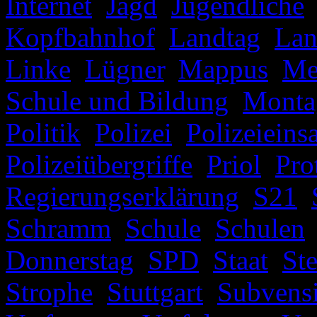
Internet
,
Jagd
,
Jugendliche
Kopfbahnhof
,
Landtag
,
Lan
Linke
,
Lügner
,
Mappus
,
Me
Schule und Bildung
,
Monta
Politik
,
Polizei
,
Polizeieins
Polizeiübergriffe
,
Priol
,
Pro
Regierungserklärung
,
S21
,
Schramm
,
Schule
,
Schulen
Donnerstag
,
SPD
,
Staat
,
St
Strophe
,
Stuttgart
,
Subvens