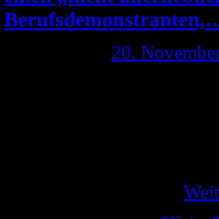
Berufsdemonstranten,
Publiziert am
20. Novembe
Ich muss es einsehen, nachd
einem Interview mit Mappus
„FOCUS-Interview: Mappus 
Stuttgart-21-Demonstranten“
Berufsdemonstrant! Ich bek
Zarten Alter von 16 …
Weit