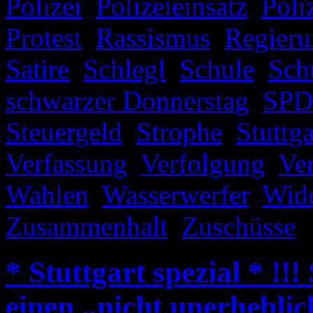
Polizei
,
Polizeieinsatz
,
Poli
Protest
,
Rassismus
,
Regieru
Satire
,
Schlegl
,
Schule
,
Sch
schwarzer Donnerstag
,
SPD
Steuergeld
,
Strophe
,
Stuttga
Verfassung
,
Verfolgung
,
Ve
Wahlen
,
Wasserwerfer
,
Wide
Zusammenhalt
,
Zuschüsse
|
* Stuttgart spezial * !!
einen „nicht unerheblic