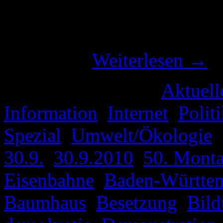
unbekannt, Weiterverbreit
doch folge leisten 😉 Auf 
Lied zu …
Weiterlesen
→
Veröffentlicht unter
Aktuell
Information
,
Internet
,
Polit
Spezial
,
Umwelt/Ökologie
|
30.9.
,
30.9.2010
,
50. Mont
Eisenbahne
,
Baden-Württe
Baumhaus
,
Besetzung
,
Bil