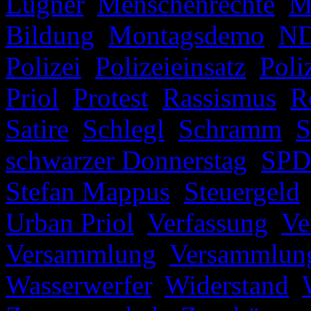
Lügner
,
Menschenrechte
,
M
Bildung
,
Montagsdemo
,
N
Polizei
,
Polizeieinsatz
,
Poli
Priol
,
Protest
,
Rassismus
,
R
Satire
,
Schlegl
,
Schramm
,
S
schwarzer Donnerstag
,
SPD
Stefan Mappus
,
Steuergeld
Urban Priol
,
Verfassung
,
Ve
Versammlung
,
Versammlung
Wasserwerfer
,
Widerstand
,