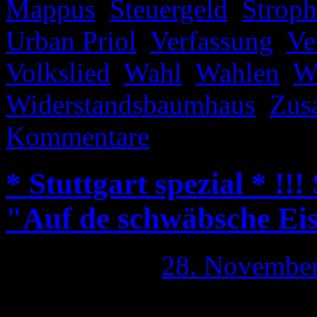
Mappus
,
Steuergeld
,
Stroph
Urban Priol
,
Verfassung
,
Ve
Volkslied
,
Wahl
,
Wahlen
,
W
Widerstandsbaumhaus
,
Zus
Kommentare
* Stuttgart spezial * !!
"Auf de schwäbsche Ei
Publiziert am
28. Novembe
Unter der Rubrik „Auf de s