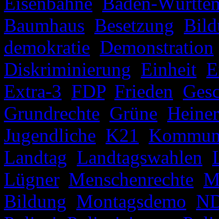
Eisenbahne
,
Baden-Württe
Baumhaus
,
Besetzung
,
Bil
demokratie
,
Demonstration
Diskriminierung
,
Einheit
,
E
Extra-3
,
FDP
,
Frieden
,
Gesc
Grundrechte
,
Grüne
,
Heiner
Jugendliche
,
K21
,
Kommuna
Landtag
,
Landtagswahlen
,
Lügner
,
Menschenrechte
,
M
Bildung
,
Montagsdemo
,
N