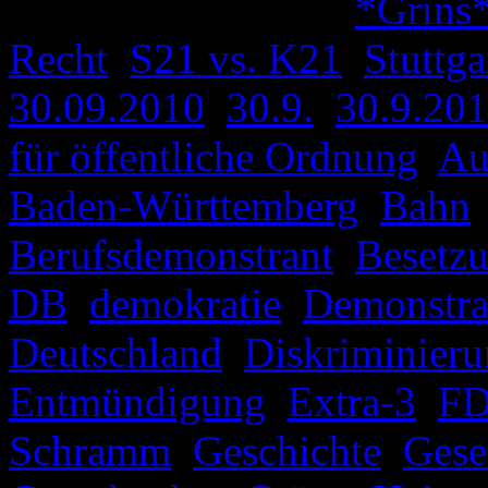
Veröffentlicht unter
*Grins
Recht
,
S21 vs. K21
,
Stuttga
30.09.2010
,
30.9.
,
30.9.20
für öffentliche Ordnung
,
Au
Baden-Württemberg
,
Bahn
Berufsdemonstrant
,
Besetz
DB
,
demokratie
,
Demonstra
Deutschland
,
Diskriminier
Entmündigung
,
Extra-3
,
FD
Schramm
,
Geschichte
,
Gese