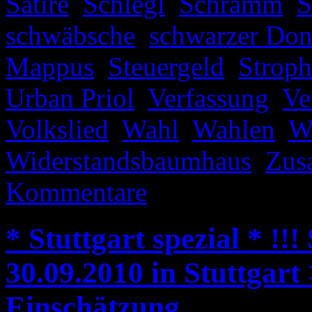
Satire
,
Schlegl
,
Schramm
,
S
schwäbsche
,
schwarzer Don
Mappus
,
Steuergeld
,
Stroph
Urban Priol
,
Verfassung
,
Ve
Volkslied
,
Wahl
,
Wahlen
,
W
Widerstandsbaumhaus
,
Zus
Kommentare
* Stuttgart spezial * !!!
30.09.2010 in Stuttgart
Einschätzung