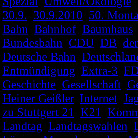
Spezial
,
Umwelt/Ökologie
|
30.9.
,
30.9.2010
,
50. Mont
Bahn
,
Bahnhof
,
Baumhaus
Bundesbahn
,
CDU
,
DB
,
de
Deutsche Bahn
,
Deutschlan
Entmündigung
,
Extra-3
,
FD
Geschichte
,
Gesellschaft
,
G
Heiner Geißler
,
Internet
,
Ja
zu Stuttgert 21
,
K21
,
Kommu
Landtag
,
Landtagswahlen
,