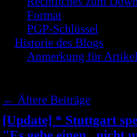
Rechtliches zum Down
Format
PGP-Schlüssel
Historie des Blogs
Anmerkung für Artike
Schlagwort-Archive:
←
Ältere Beiträge
[Update] * Stuttgart spe
"Es gebe einen „nicht u