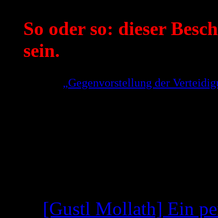
So oder so: dieser Besch
sein.
Aus der
„Gegenvorstellung der Verteid
Gerhard Strate zu der Weigerung des OL
Entscheidung zu treffen!
(Link geht direkt auf die Seite 5 der PDF,
Neueste Beiträge
[Gustl Mollath] Ein pe