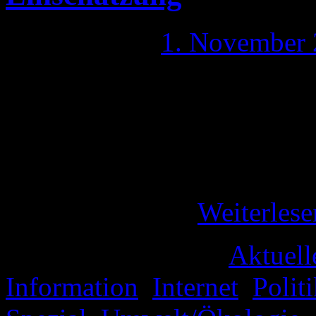
Publiziert am
1. November
In meinem Artikel „* Stuttga
auf die Gewalttätigkeit am 3
meine Eindrücke zu dem 30.
allem die Farce der Presse
Stunden nach …
Weiterles
Veröffentlicht unter
Aktuell
Information
,
Internet
,
Polit