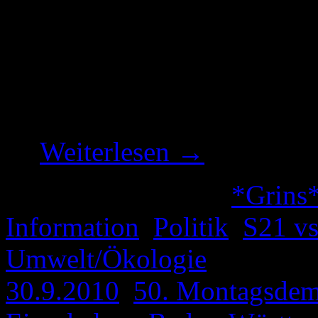
Aufarbeitung der Bahnsitua
habe ich eine weitere sehen
gefunden. Nicht nur Textbez
auch optisch einiges Gebote
…
Weiterlesen
→
Veröffentlicht unter
*Grins
Information
,
Politik
,
S21 v
Umwelt/Ökologie
|
Verschl
30.9.2010
,
50. Montagsde