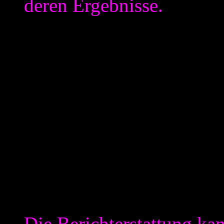
deren Ergebnisse.
Dies ist bei einem fairen V
auch Fair. Der Auftraggeber
das die Leistungen Vertrags
bei einer Beratung ein Arbe
ein moderates Mittel. Nur 
zweiten Satz des „Punkt 1.“
Auftragnehmer mal wieder r
Auftraggeber schutzlos ausg
Die Berichterstattung ka