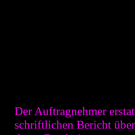
Ein Punkt der eigentlich e
des Auftragnehmers“ beschre
wird hier gesondert aufgefü
extra aufführt, nachdem ma
des Beratungsvertrages (auf
Herrn Mollath) unterlassen 
Linie fort. Unter Punkt 1 st
Der Auftragnehmer erstat
schriftlichen Bericht übe