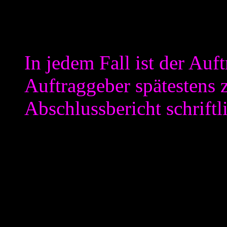
2.“ der eigentlich den unter
„einmaligen Bericht“ genaue
In jedem Fall ist der Auf
Auftraggeber spätestens 
Abschlussbericht schriftli
Ich erspare es mir jetzt näh
Abschlussbericht natürliche
am Schluss (= Vertragsende)
wird also keine Ersatzklause