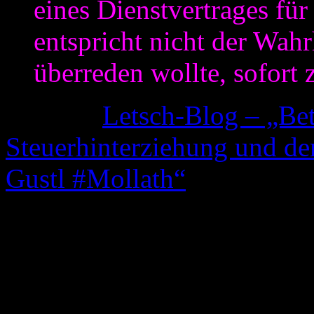
eines Dienstvertrages für
entspricht nicht der Wahr
überreden wollte, sofort 
(Quelle:
Letsch-Blog – „Be
Steuerhinterziehung und de
Gustl #Mollath“
)
Über „mein Glauben“ um di
einer Veranstaltung einen Ve
mich ja schon in dem oben v