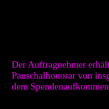
Diese Linie setzt sich im
„§3 Vergütung“
fort. Hier definiert man auc
sondern behält sich Variable
Vertrag“ sprechen. So heißt 
Der Auftragnehmer erhäl
Pauschalhonorar von ins
dem Spendenaufkommen 
Als Arbeitnehmer empfinde 