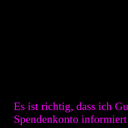
gelassen. Mit diesem Thema
„Teil 3“
Teil 2: Beratungsvertrag a
Am 13. September 2013 hat 
einer Stelle vom 7.9.2013)
„Beratungsvertrag als Diens
Aussage dazu ist wie folgt:
Es ist richtig, dass ich 
Spendenkonto informiert