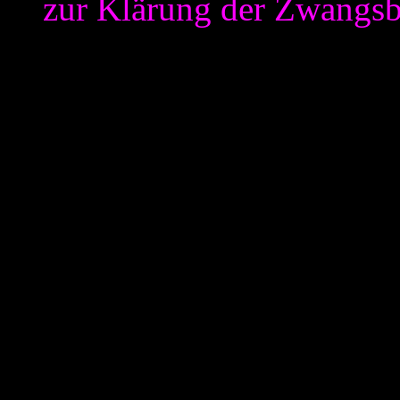
zur Klärung der Zwangsb
Nun, die Veröffentlichungsr
des Vertrags“ definieren, a
eher als weitere „Beratungs
den beiden Punkten überhau
erkennen kann. Dieser und 
ersichtlich. Was fehlt ist di
„Veröffentlichungsrechte“. 
ausschließliches Veröffentl
„Erstveröffentlichungsrecht