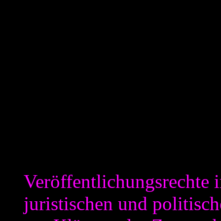
„Aufklärung der Verfehlung
Steuerbehörden, Staatsanwal
doch um eine Beratung „vor 
den vorherigen Themen ode
Untersuchungsausschuss de
eigentlich)?
Bestandteile (Punkt 2.) sind
Veröffentlichungsrechte i
juristischen und politis