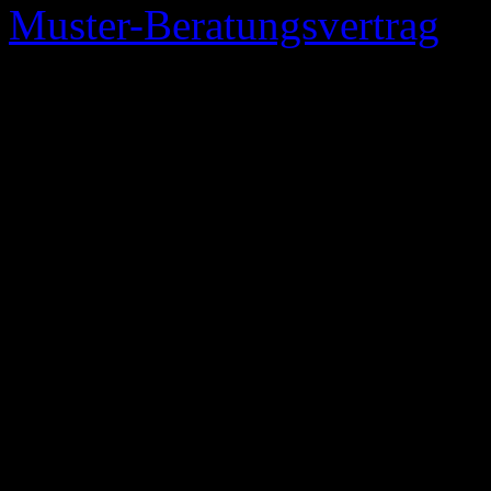
Muster-Beratungsvertrag
[P
Dieser ist bis §2 wortwörtli
Einfügungen) übernommen. 
Muster-Vertrages. Der §4 ist
Paragraph und der §5 und §
Übernahme eines solchen M
verlinkten Beispiel §11 un
aus dem Muster-Beratungsv
übernommen (wie z.B. Wett
Aufwendungsersatz, Schweig