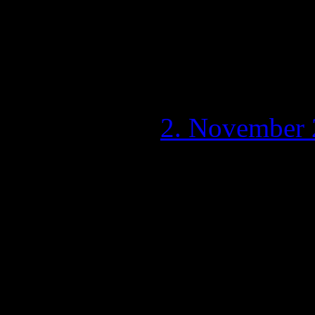
Zweckgebundene Spe
Scheinvertrag [Teil 2
Dienstvertrag]
Publiziert am
2. November
Vorwort
Da sich abzeichnet, das die 
Länger werden, als ursprüng
3 eigene Artikel einbinden.